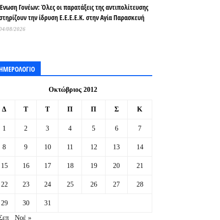
Ένωση Γονέων: Όλες οι παρατάξεις της αντιπολίτευσης
στηρίζουν την ίδρυση Ε.Ε.Ε.Ε.Κ. στην Αγία Παρασκευή
04/08/2026
ΗΜΕΡΟΛΟΓΙΟ
Οκτώβριος 2012
Δ
Τ
Τ
Π
Π
Σ
Κ
1
2
3
4
5
6
7
8
9
10
11
12
13
14
15
16
17
18
19
20
21
22
23
24
25
26
27
28
29
30
31
Σεπ
Νοέ »