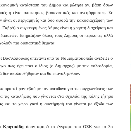
ικονομική κατάσταση του Δήμου
και ρώτησε αν, βάση όσων
οπές ή είναι αποκτήσεις βασανιστικές και ανεφάρμοστες. Σε
εν είναι οι περγαμηνές και όσο αφορά την κακοδιαχείριση των
. Γαβρά) ο συγκεκριμένος Δήμος είναι η χρηστή διαχείριση και
 δαπανών. Επηρεάζουν όλους τους Δήμους οι περικοπές αλλά
χολούν πιο ουσιαστικά θέματα.
et Βασιλόπουλος
απέναντι από το Νομισματοκοπείο ανέδειξε ο
ο πως έχει πάει ο ίδιος (ο Δήμαρχος) με την πολεοδομία,
λά δεν ακολουθήθηκαν και θα επαναληφθούν.
να οριστεί ραντεβού με τον υπευθυνο για τις συγχωνεύσεις των
ια τις καταλήψεις που γίνονται στα σχολεία της πόλης ζήτησε
υς
και το χώρο γιατί η συντήρησή του γίνεται με έξοδα των
ι
Κρητικίδη
όσον αφορά το έγγραφο του ΟΣΚ για το 3ο