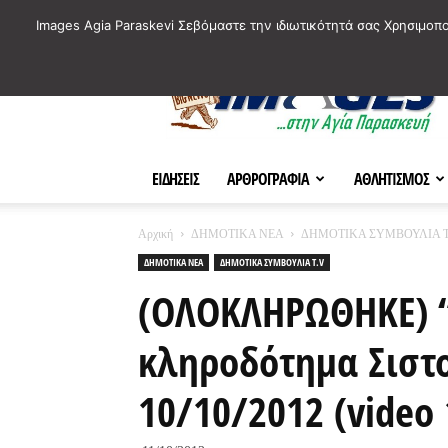
ΙΣΤΟΡΙΚΑ ΣΗΜΕΙΑ ΤΗΣ ΠΟΛΗΣ
ΠΛΗΡΟΦΟΡΙΕΣ
ΠΟΛΙΤΙ
Images Agia Paraskevi Σεβόμαστε την ιδιωτικότητά σας Χρησιμοπ
AParaskevi-
Images
ΕΙΔΗΣΕΙΣ
ΑΡΘΡΟΓΡΑΦΙΑ
ΑΘΛΗΤΙΣΜΟΣ
Αρχική
ΔΗΜΟΤΙΚΑ ΝΕΑ
ΔΗΜΟΤΙΚΑ ΣΥΜΒΟΥΛΙΑ T
ΔΗΜΟΤΙΚΑ ΝΕΑ
ΔΗΜΟΤΙΚΑ ΣΥΜΒΟΥΛΙΑ T.V
(ΟΛΟΚΛΗΡΩΘΗΚΕ) “
κληροδότημα Σιστο
10/10/2012 (video