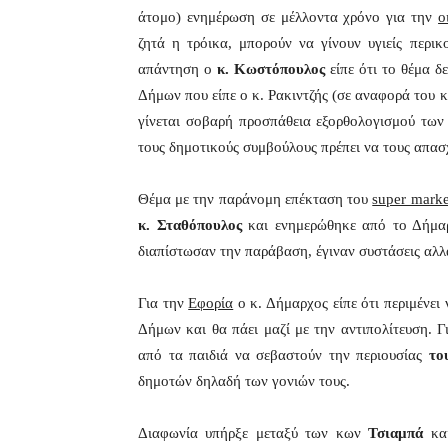
άτομο) ενημέρωση σε μέλλοντα χρόνο για την
ο
ζητά η τρόικα, μπορούν να γίνουν υγιείς περικ
απάντηση ο
κ. Κωστόπουλος
είπε ότι το θέμα δ
Δήμων που είπε ο κ. Ρακιντζής (σε αναφορά του κ
γίνεται σοβαρή προσπάθεια εξορθολογισμού των
τους δημοτικούς συμβούλους πρέπει να τους απασ
Θέμα με την παράνομη επέκταση του
super mark
κ. Σταθόπουλος
και ενημερώθηκε από το Δήμαρχ
διαπίστωσαν την παράβαση, έγιναν συστάσεις αλ
Για την
Εφορία
ο κ. Δήμαρχος είπε ότι περιμένει 
Δήμων και θα πάει μαζί με την αντιπολίτευση. Γ
από τα παιδιά να σεβαστούν την περιουσίας
το
δημοτών δηλαδή των γονιών τους.
Διαφωνία υπήρξε μεταξύ των κων
Τσιαμπά
κα