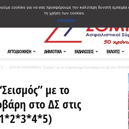
ΣΜΟΣ
ΧΑΡΤΗΣ
BLOG IMAGES
ΠΟΙΟΙ ΕΙΜΑΣΤΕ
[ ΕΠΙΚΟΙΝΩΝΙΑ ]
οιούμε cookies για να σας προσφέρουμε την καλύτερη δυνατή εμπειρία 
τη χρήση των cookies.
ΑΠΟΔΟΧΗ
ΑΥΤΟΔΙΟΙΚΗΣΗ
ΔΗΜΟΤΙΚΑ
ΕΚΔΗΛΩΣΕΙΣ
ΕΚΛΟΓΕΣ
.V
(ΟΛΟΚΛΗΡΩΘΗΚΕ) “Σεισμός” με το κληροδότημα Σιστοβάρη στο ΔΣ στις 10/10/201
Σεισμός” με το
βάρη στο ΔΣ στις
 1*2*3*4*5)