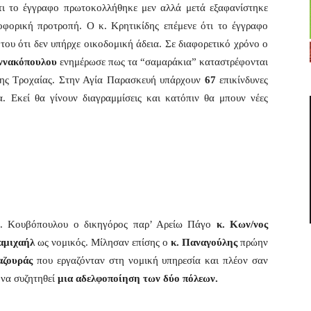
ότι το έγγραφο πρωτοκολλήθηκε μεν αλλά μετά εξαφανίστηκε
οφορική προτροπή. Ο κ. Κρητικίδης επέμενε ότι το έγγραφο
του ότι δεν υπήρχε οικοδομική άδεια. Σε διαφορετικό χρόνο ο
ννακόπουλου
ενημέρωσε πως τα “σαμαράκια” καταστρέφονται
της Τροχαίας. Στην Αγία Παρασκευή υπάρχουν
67
επικίνδυνες
α. Εκεί θα γίνουν διαγραμμίσεις και κατόπιν θα μπουν νέες
 κ. Κουβόπουλου ο δικηγόρος παρ’ Αρείω Πάγο
κ. Κων/νος
αμιχαήλ
ως νομικός. Μίλησαν επίσης ο
κ. Παναγούλης
πρώην
αζουράς
που εργαζόνταν στη νομική υπηρεσία και πλέον σαν
 να συζητηθεί
μια αδελφοποίηση των δύο πόλεων.