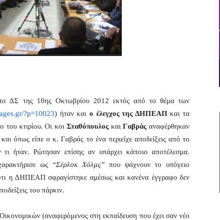
ο ΔΣ της 10ης Οκτωβρίου 2012 εκτός από το θέμα των
mages.gr/?p=10023
) ήταν και
ο έλεγχος της ΔΗΠΕΑΠ
και τα
ο του κτιρίου. Οι κοι
Σταθόπουλος
και
Γαβράς
αναφέρθηκαν
 και όπως είπε ο κ. Γαβράς το ένα περιείχε αποδείξεις από το
 τι ήταν. Ρώτησαν επίσης αν υπάρχει κάποιο αποτέλεσμα.
χαρακτήρισε ως
“Σέρλοκ Χόλμς”
που ψάχνουν το υπόγειο
ε ότι η ΔΗΠΕΑΠ σφραγίστηκε αμέσως και κανένα έγγραφο δεν
ποδείξεις του πάρκιν.
Οικονομικών (αναφερόμενος στη εκπαίδευση που έχει σαν νέο