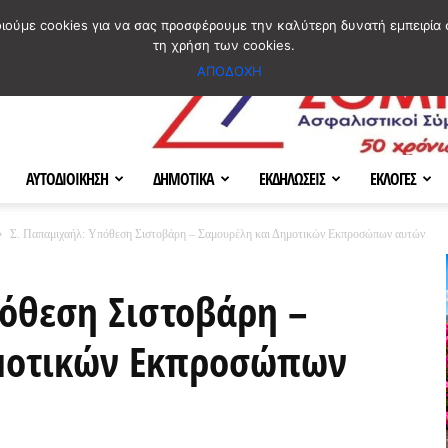
ΣΜΟΣ
ΧΑΡΤΗΣ
BLOG IMAGES
ΠΟΙΟΙ ΕΙΜΑΣΤΕ
[ ΕΠΙΚΟΙΝΩΝΙΑ ]
οιούμε cookies για να σας προσφέρουμε την καλύτερη δυνατή εμπειρία 
τη χρήση των cookies.
ΑΠΟΔΟΧΗ
ΑΥΤΟΔΙΟΙΚΗΣΗ
ΔΗΜΟΤΙΚΑ
ΕΚΔΗΛΩΣΕΙΣ
ΕΚΛΟΓΕΣ
Σ. Παπαμιχαήλ: Υπόθεση Σιστοβάρη – Σαμουρέλη και Δημοτικών Εκπροσώπων αυτών
όθεση Σιστοβάρη –
μοτικών Εκπροσώπων