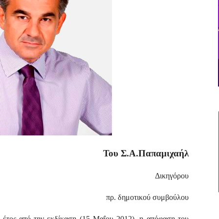
Του Σ.Α.Παπαμιχαήλ
Δικηγόρου
πρ. δημοτικού συμβούλου
 έτος από την εκδίκαση (15 Μαΐου 2012), η απόφαση του