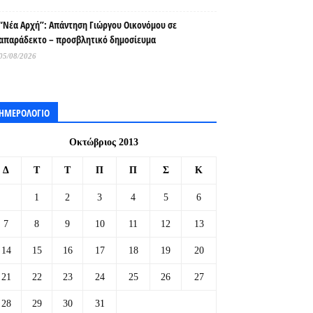
“Νέα Αρχή”: Απάντηση Γιώργου Οικονόμου σε
απαράδεκτο – προσβλητικό δημοσίευμα
05/08/2026
ΗΜΕΡΟΛΟΓΙΟ
Οκτώβριος 2013
Δ
Τ
Τ
Π
Π
Σ
Κ
1
2
3
4
5
6
7
8
9
10
11
12
13
14
15
16
17
18
19
20
21
22
23
24
25
26
27
28
29
30
31