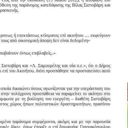
όθεση της παράνομης κατεδάφισης της Βίλας Σιστοβάρη και
αρασκευής.
γέρσεως ή επεκτάσεως κτίσματος επί ακινήτου … εκφεύγουν
α τους από οικονομική άποψη δεν είναι δεδομένη»
ποβαίνουν όντως επιβλαβείς..»
Σιστοβάρη και «Λ. Σαμουρέλης και σία ο.ε.», ότι ο Δήμος
 επί του Ακινήτου, διότι προσπάθησε να προστατεύσει αυτό
 οποία δικαιώνει όσους αγωνίζονται για την υπεράσπιση του
στην πολύχρονη προσπάθεια να παραμείνει το ακίνητο στο
ύμφωνα με τη βούληση του ευεργέτη – διαθέτη Σιστοβάρη
ηστος χώρος ήπιων πολιτιστικών δραστηριοτήτων, πρασίνου
ριμένα παράνομα συμφέροντα, ακόμη και με την παρουσία
νικές δίκες, όπως έπραξε ο επί δημαρχίας Γιαννακόπουλου