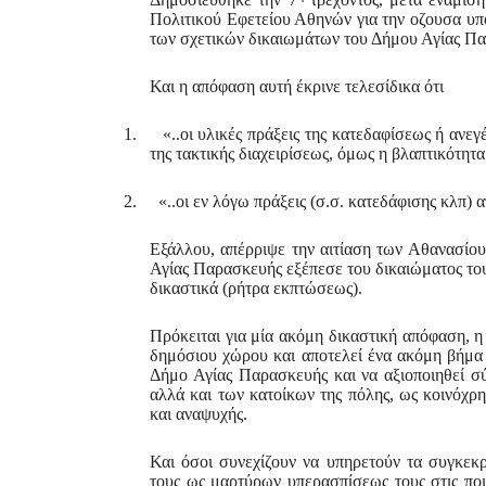
Πολιτικού Εφετείου Αθηνών για την οζουσα υπ
των σχετικών δικαιωμάτων του Δήμου Αγίας Π
Και η απόφαση αυτή έκρινε τελεσίδικα ότι
1. «..οι υλικές πράξεις της κατεδαφίσεως ή ανε
της τακτικής διαχειρίσεως, όμως η βλαπτικότητ
2. «..οι εν λόγω πράξεις (σ.σ. κατεδάφισης κλπ) α
Εξάλλου, απέρριψε την αιτίαση των Αθανασίου 
Αγίας Παρασκευής εξέπεσε του δικαιώματος του
δικαστικά (ρήτρα εκπτώσεως).
Πρόκειται για μία ακόμη δικαστική απόφαση, η
δημόσιου χώρου και αποτελεί ένα ακόμη βήμα 
Δήμο Αγίας Παρασκευής και να αξιοποιηθεί σ
αλλά και των κατοίκων της πόλης, ως κοινόχρ
και αναψυχής.
Και όσοι συνεχίζουν να υπηρετούν τα συγκεκ
τους ως μαρτύρων υπερασπίσεως τους στις ποι