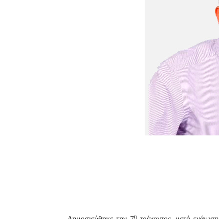
η
Δημοσιεύθηκε την 7
τρέχοντος, μετά ενάμιση