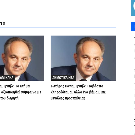
-
ΡΓΟ
ΠΑΜΙΧΑΗΛ
ΔΗΜΟΤΙΚΑ ΝΕΑ
αμιχαήλ: Τo Kτήμα
Σωτήρης Παπαμιχαήλ: Γιαβάσειο
 αξιοποιηθεί σύμφωνα με
κληροδότημα. Άλλο ένα βήμα μιας
 του δωρητή
μεγάλης προσπάθειας