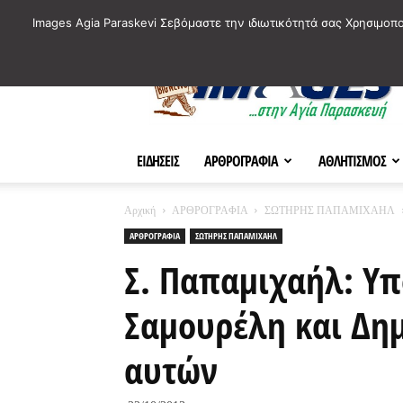
ΙΣΤΟΡΙΚΑ ΣΗΜΕΙΑ ΤΗΣ ΠΟΛΗΣ
ΠΛΗΡΟΦΟΡΙΕΣ
ΠΟΛΙΤΙ
Images Agia Paraskevi Σεβόμαστε την ιδιωτικότητά σας Χρησιμοπ
AParaskevi-
Images
ΕΙΔΗΣΕΙΣ
ΑΡΘΡΟΓΡΑΦΙΑ
ΑΘΛΗΤΙΣΜΟΣ
Αρχική
ΑΡΘΡΟΓΡΑΦΙΑ
ΣΩΤΗΡΗΣ ΠΑΠΑΜΙΧΑΗΛ
ΑΡΘΡΟΓΡΑΦΙΑ
ΣΩΤΗΡΗΣ ΠΑΠΑΜΙΧΑΗΛ
Σ. Παπαμιχαήλ: Υπ
Σαμουρέλη και Δη
αυτών