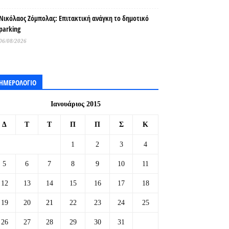
Νικόλαος Ζόμπολας: Επιτακτική ανάγκη το δημοτικό
parking
06/08/2026
ΗΜΕΡΟΛΟΓΙΟ
Ιανουάριος 2015
Δ
Τ
Τ
Π
Π
Σ
Κ
1
2
3
4
5
6
7
8
9
10
11
12
13
14
15
16
17
18
19
20
21
22
23
24
25
26
27
28
29
30
31