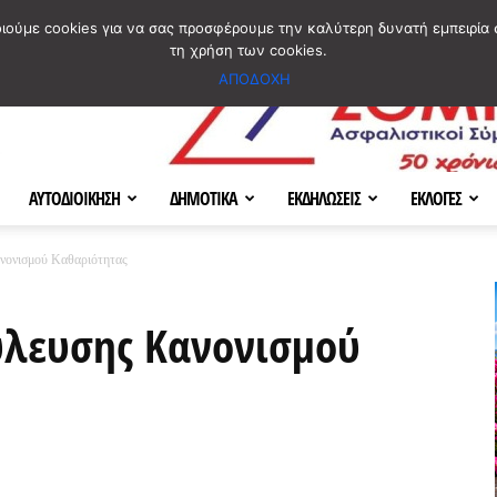
ΣΜΟΣ
ΧΑΡΤΗΣ
BLOG IMAGES
ΠΟΙΟΙ ΕΙΜΑΣΤΕ
[ ΕΠΙΚΟΙΝΩΝΙΑ ]
οιούμε cookies για να σας προσφέρουμε την καλύτερη δυνατή εμπειρία 
τη χρήση των cookies.
ΑΠΟΔΟΧΗ
ΑΥΤΟΔΙΟΙΚΗΣΗ
ΔΗΜΟΤΙΚΑ
ΕΚΔΗΛΩΣΕΙΣ
ΕΚΛΟΓΕΣ
νονισμού Καθαριότητας
λευσης Κανονισμού