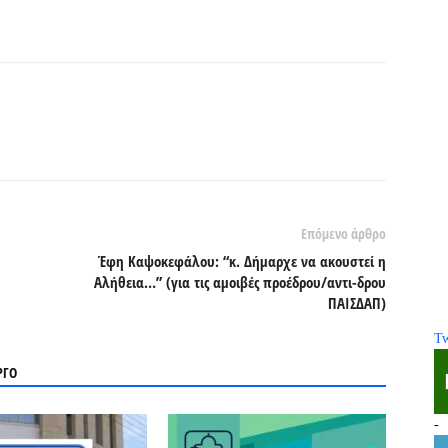
Επόμενο άρθρο
Έφη Καψοκεφάλου: “κ. Δήμαρχε να ακουστεί η
Αλήθεια…” (για τις αμοιβές προέδρου/αντι-δρου
ΠΑΙΣΔΑΠ)
Tw
ΡΓΟ
-