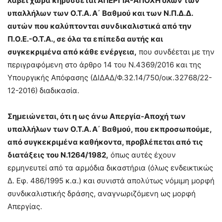
λάβει χώρα κηρύσσεται ΑΠΕΡΓΙΑ-ΑΠΟΧΗ όλων των
υπαλλήλων των Ο.Τ.Α. Α΄ Βαθμού και των Ν.Π.Δ.Δ.
αυτών που καλύπτονται συνδικαλιστικά από την
Π.Ο.Ε.-Ο.Τ.Α., σε όλα τα επίπεδα αυτής και
συγκεκριμένα από κάθε ενέργεια,
που συνδέεται με την
περιγραφόμενη στο άρθρο 14 του Ν.4369/2016 και της
Υπουργικής Απόφασης (ΔΙΔΑΔ/Φ.32.14/750/οικ.32768/22-
12-2016) διαδικασία.
Σημειώνεται, ότι η ως άνω Απεργία-Αποχή των
υπαλλήλων των Ο.Τ.Α. Α΄ Βαθμού, που εκπροσωπούμε,
από συγκεκριμένα καθήκοντα, προβλέπεται από τις
διατάξεις του Ν.1264/1982,
όπως αυτές έχουν
ερμηνευτεί από τα αρμόδια δικαστήρια (όλως ενδεικτικώς
Δ. Εφ. 486/1995 κ.α.) και συνιστά απολύτως νόμιμη μορφή
συνδικαλιστικής δράσης, αναγνωριζόμενη ως μορφή
Απεργίας.