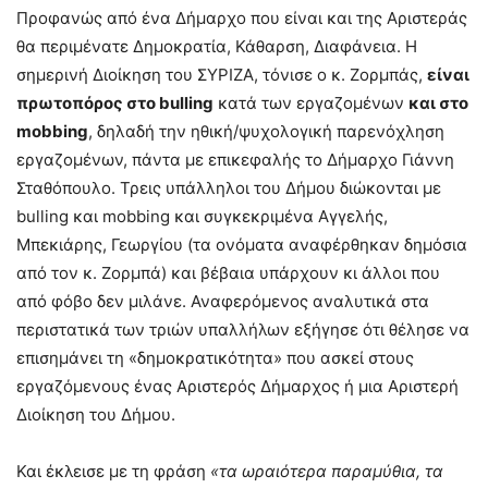
Προφανώς από ένα Δήμαρχο που είναι και της Αριστεράς
θα περιμένατε Δημοκρατία, Κάθαρση, Διαφάνεια. Η
σημερινή Διοίκηση του ΣΥΡΙΖΑ, τόνισε ο κ. Ζορμπάς,
είναι
πρωτοπόρος στο
bulling
κατά των εργαζομένων
και στο
mobbing
, δηλαδή την ηθική/ψυχολογική παρενόχληση
εργαζομένων, πάντα με επικεφαλής το Δήμαρχο Γιάννη
Σταθόπουλο. Τρεις υπάλληλοι του Δήμου διώκονται με
bulling και mobbing και συγκεκριμένα Αγγελής,
Μπεκιάρης, Γεωργίου (τα ονόματα αναφέρθηκαν δημόσια
από τον κ. Ζορμπά) και βέβαια υπάρχουν κι άλλοι που
από φόβο δεν μιλάνε. Αναφερόμενος αναλυτικά στα
περιστατικά των τριών υπαλλήλων εξήγησε ότι θέλησε να
επισημάνει τη «δημοκρατικότητα» που ασκεί στους
εργαζόμενους ένας Αριστερός Δήμαρχος ή μια Αριστερή
Διοίκηση του Δήμου.
Και έκλεισε με τη φράση
«τα ωραιότερα παραμύθια, τα