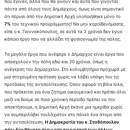
που έγιναν, άλλα που θα γίνουν και αυτά που γίνονται
πάντα από όλους τους Δημάρχους, όμως είναι σημαντικό
ότι πέρυσι από την Δημοτική Αρχή υλοποιήθηκε μόνο το
7%
του τεχνικού προγράμματος! Να μην κοροϊδευόμαστε,
είπε ο κ. Γιαννακόπουλος, σε αυτά τα 3 χρόνια δεν έγινε
κάποιο έργο που να αλλάζει τη φυσιογνωμία της πόλης.
Τα μεγάλα έργα που ανέφερε ο Δήμαρχος είναι έργα που
απασχολούν την πόλη εδώ και 20 χρόνια, όπως η
ανέγερση του Δημαρχείου. Στο κολυμβητήριο προχωρά με
μια στοχευμένη πρόταση χωρίς να λάβει υπόψη του τις
προτάσεις της αντιπολίτευσης. Όσον αφορά τη βίλα Ιόλα,
που πρόκειται για ένα ζήτημα οικουμενικό και πρέπει όλοι
μαζί να δούμε σε ποια χρονική περίοδο πρέπει να την
αποκτήσουμε, η Δημοτική Αρχή έκανε μια ημερίδα χωρίς
να συμπεριλάβει τουλάχιστον στο πάνελ ένα άτομο από
την αντιπολίτευση.
Η Δημοκρατία του κ. Σταθόπουλου
πάει δύο βήματα πίσω στη συμμετοχή των άλλων