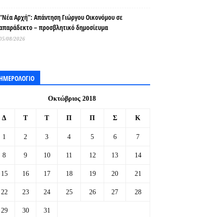
“Νέα Αρχή”: Απάντηση Γιώργου Οικονόμου σε
απαράδεκτο – προσβλητικό δημοσίευμα
05/08/2026
ΗΜΕΡΟΛΟΓΙΟ
Οκτώβριος 2018
Δ
Τ
Τ
Π
Π
Σ
Κ
1
2
3
4
5
6
7
8
9
10
11
12
13
14
15
16
17
18
19
20
21
22
23
24
25
26
27
28
29
30
31