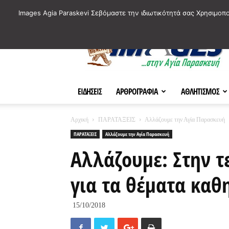
ΙΣΤΟΡΙΚΑ ΣΗΜΕΙΑ ΤΗΣ ΠΟΛΗΣ
ΠΛΗΡΟΦΟΡΙΕΣ
ΠΟΛΙΤΙ
Images Agia Paraskevi Σεβόμαστε την ιδιωτικότητά σας Χρησιμοπ
AParaskevi-
Images
ΕΙΔΗΣΕΙΣ
ΑΡΘΡΟΓΡΑΦΙΑ
ΑΘΛΗΤΙΣΜΟΣ
Αρχική
ΠΑΡΑΤΑΞΕΙΣ
Αλλάζουμε την Αγία Παρασκευή
ΠΑΡΑΤΑΞΕΙΣ
Αλλάζουμε την Αγία Παρασκευή
Αλλάζουμε: Στην τ
για τα θέματα καθ
15/10/2018