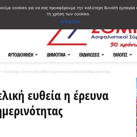
ΣΜΟΣ
ΧΑΡΤΗΣ
BLOG IMAGES
ΠΟΙΟΙ ΕΙΜΑΣΤΕ
[ ΕΠΙΚΟΙΝΩΝΙΑ ]
οιούμε cookies για να σας προσφέρουμε την καλύτερη δυνατή εμπειρία 
τη χρήση των cookies.
ΑΠΟΔΟΧΗ
ΑΥΤΟΔΙΟΙΚΗΣΗ
ΔΗΜΟΤΙΚΑ
ΕΚΔΗΛΩΣΕΙΣ
ΕΚΛΟΓΕΣ
Αλλάζουμε: Στην τελική ευθεία η έρευνα για τα θέματα καθημερινότητας
ελική ευθεία η έρευνα
ημερινότητας