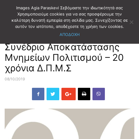
Images Agia Paraskevi Σεβόμαστε την ιδιωτικότητά σας
Χρησιμοποιούμε cookies για να σας προσφέρουμε την
καλύτερη δυνατή εμπειρία στη σελίδα μας. Συνεχίζοντας σε
Αρχική
ΕΙΔΗΣΕΙΣ
ΕΛΛΑΔΑ-ΚΟΣΜΟΣ
αυτόν τον ιστότοπο, αποδέχεστε τη χρήση των cookies.
ΑΠΟΔΟΧΗ
ΕΙΔΗΣΕΙΣ
ΕΛΛΑΔΑ-ΚΟΣΜΟΣ
Συνέδριο Αποκατάστασης
Μνημείων Πολιτισμού – 20
χρόνια Δ.Π.Μ.Σ
08/10/2019