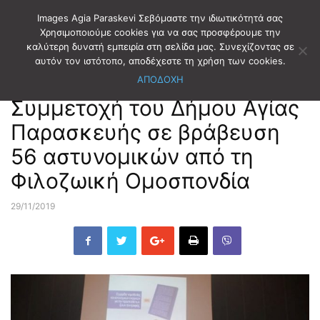
Images Agia Paraskevi Σεβόμαστε την ιδιωτικότητά σας
Χρησιμοποιούμε cookies για να σας προσφέρουμε την
καλύτερη δυνατή εμπειρία στη σελίδα μας. Συνεχίζοντας σε
Αρχική
ΕΚΔΗΛΩΣΕΙΣ
αυτόν τον ιστότοπο, αποδέχεστε τη χρήση των cookies.
ΑΠΟΔΟΧΗ
ΕΚΔΗΛΩΣΕΙΣ
Συμμετοχή του Δήμου Αγίας
Παρασκευής σε βράβευση
56 αστυνομικών από τη
Φιλοζωική Ομοσπονδία
29/11/2019