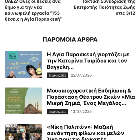
ΟΑΕΔ: Όλες οι θέσεις ανά
Τακτική Συνεδρίαση της
δήμο για την νέα
Επιτροπής Ποιότητας Ζωής
κοινωφελή εργασία “153
στις 3/12
θέσεις η Αγία Παρασκευή”
ΠΑΡΟΜΟΙΑ ΑΡΘΡΑ
Η Αγία Παρασκευή γιορτάζει με
την Κατερίνα Τσιρίδου και τον
Βαγγέλη...
22/07/2026
ΕΚΔΗΛΩΣΕΙΣ
Μουσικοχορευτική Εκδήλωση &
Παράσταση Θέατρου Σκιών «Μία
Μικρή Ζημιά, Ένας Μεγάλος...
13/07/2026
ΕΚΔΗΛΩΣΕΙΣ
«Νίκη Πολιτών»: Μαζική
συνάντηση φίλων και μελών
λίγο πριν τις διακοπές