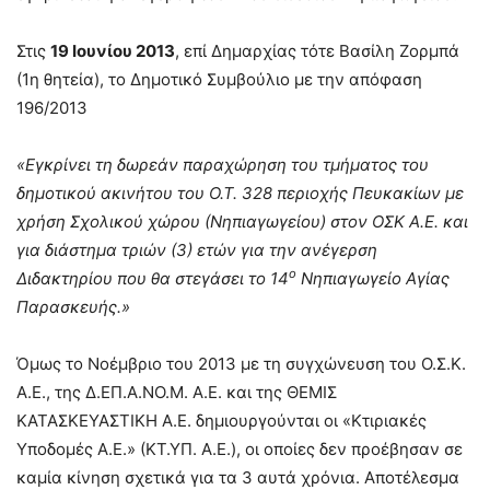
Στις
19 Ιουνίου 2013
, επί Δημαρχίας τότε Βασίλη Ζορμπά
(1η θητεία), το Δημοτικό Συμβούλιο με την απόφαση
196/2013
«Εγκρίνει τη δωρεάν παραχώρηση του τμήματος του
δημοτικού ακινήτου του Ο.Τ. 328 περιοχής Πευκακίων με
χρήση Σχολικού χώρου (Νηπιαγωγείου) στον ΟΣΚ Α.Ε. και
για διάστημα τριών (3) ετών για την ανέγερση
ο
Διδακτηρίου που θα στεγάσει το 14
Νηπιαγωγείο Αγίας
Παρασκευής.»
Όμως το Νοέμβριο του 2013 με τη συγχώνευση του Ο.Σ.Κ.
Α.Ε., της Δ.ΕΠ.Α.ΝΟ.Μ. Α.Ε. και της ΘΕΜΙΣ
ΚΑΤΑΣΚΕΥΑΣΤΙΚΗ Α.Ε. δημιουργούνται οι «Κτιριακές
Υποδομές Α.Ε.» (ΚΤ.ΥΠ. Α.Ε.), οι οποίες δεν προέβησαν σε
καμία κίνηση σχετικά για τα 3 αυτά χρόνια. Αποτέλεσμα