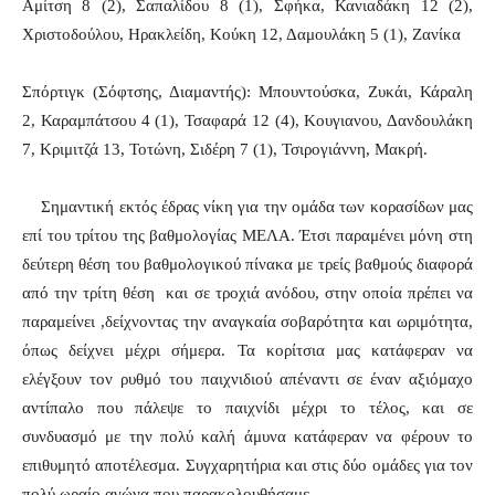
Αμίτση 8 (2), Σαπαλίδου 8 (1), Σφήκα, Κανιαδάκη 12 (2),
Χριστοδούλου, Ηρακλείδη, Κούκη 12, Δαμουλάκη 5 (1), Ζανίκα
Σπόρτιγκ (Σόφτσης, Διαμαντής): Μπουντούσκα, Ζυκάι, Κάραλη
2, Καραμπάτσου 4 (1), Τσαφαρά 12 (4), Κουγιανου, Δανδουλάκη
7, Κριμιτζά 13, Τοτώνη, Σιδέρη 7 (1), Τσιρογιάννη, Μακρή.
Σημαντική εκτός έδρας νίκη για την ομάδα των κορασίδων μας
επί του τρίτου της βαθμολογίας ΜΕΛΑ. Έτσι παραμένει μόνη στη
δεύτερη θέση του βαθμολογικού πίνακα με τρείς βαθμούς διαφορά
από την τρίτη θέση και σε τροχιά ανόδου, στην οποία πρέπει να
παραμείνει ,δείχνοντας την αναγκαία σοβαρότητα και ωριμότητα,
όπως δείχνει μέχρι σήμερα. Τα κορίτσια μας κατάφεραν να
ελέγξουν τον ρυθμό του παιχνιδιού απέναντι σε έναν αξιόμαχο
αντίπαλο που πάλεψε το παιχνίδι μέχρι το τέλος, και σε
συνδυασμό με την πολύ καλή άμυνα κατάφεραν να φέρουν το
επιθυμητό αποτέλεσμα. Συγχαρητήρια και στις δύο ομάδες για τον
πολύ ωραίο αγώνα που παρακολουθήσαμε.