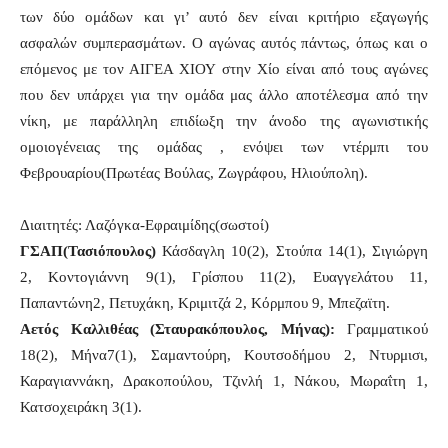
των δύο ομάδων και γι’ αυτό δεν είναι κριτήριο εξαγωγής
ασφαλών συμπερασμάτων. Ο αγώνας αυτός πάντως, όπως και ο
επόμενος με τον ΑΙΓΕΑ ΧΙΟΥ στην Χίο είναι από τους αγώνες
που δεν υπάρχει για την ομάδα μας άλλο αποτέλεσμα από την
νίκη, με παράλληλη επιδίωξη την άνοδο της αγωνιστικής
ομοιογένειας της ομάδας , ενόψει των ντέρμπι του
Φεβρουαρίου(Πρωτέας Βούλας, Ζωγράφου, Ηλιούπολη).
Διαιτητές: Λαζόγκα-Εφραιμίδης(σωστοί)
ΓΣΑΠ(Τασιόπουλος)
Κάσδαγλη 10(2), Στούπα 14(1), Σιγιώργη
2, Κοντογιάννη 9(1), Γρίσπου 11(2), Ευαγγελάτου 11,
Παπαντώνη2, Πετυχάκη, Κριμιτζά 2, Κόρμπου 9, Μπεζαϊτη.
Αετός Καλλιθέας (Σταυρακόπουλος, Μήνας):
Γραμματικού
18(2), Μήνα7(1), Σαμαντούρη, Κουτσοδήμου 2, Ντυρμισι,
Καραγιαννάκη, Δρακοπούλου, Τζινλή 1, Νάκου, Μωραΐτη 1,
Κατσοχειράκη 3(1).