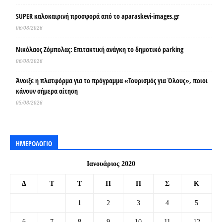
SUPER καλοκαιρινή προσφορά από το aparaskevi-images.gr
06/08/2026
Νικόλαος Ζόμπολας: Επιτακτική ανάγκη το δημοτικό parking
06/08/2026
Άνοιξε η πλατφόρμα για το πρόγραμμα «Τουρισμός για Όλους», ποιοι
κάνουν σήμερα αίτηση
05/08/2026
ΗΜΕΡΟΛΟΓΙΟ
Ιανουάριος 2020
Δ
Τ
Τ
Π
Π
Σ
Κ
1
2
3
4
5
6
7
8
9
10
11
12