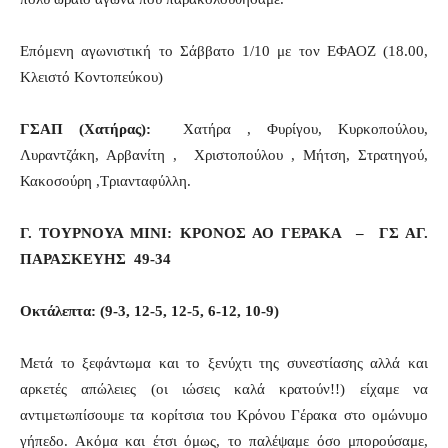
Επόμενη αγωνιστική το Σάββατο 1/10 με τον ΕΦΑΟΖ (18.00,
Κλειστό Κοντοπεύκου)
ΓΣΑΠ
(Χατήρας):
Χατήρα , Φυρίγου, Κυρκοπούλου,
Λυραντζάκη, Αρβανίτη , Χριστοπούλου , Μήτση, Στρατηγού,
Κακοσούρη ,Τριανταφύλλη.
Γ. ΤΟΥΡΝΟΥΑ ΜΙΝΙ:
ΚΡΟΝΟΣ ΑΟ ΓΕΡΑΚΑ – ΓΣ ΑΓ.
ΠΑΡΑΣΚΕΥΗΣ 49-34
Οκτάλεπτα: (9-3, 12-5, 12-5, 6-12, 10-9)
Μετά το ξεφάντωμα και το ξενύχτι της συνεστίασης αλλά και
αρκετές απώλειες (οι ιώσεις καλά κρατούν!!) είχαμε να
αντιμετωπίσουμε τα κορίτσια του Κρόνου Γέρακα στο ομώνυμο
γήπεδο. Ακόμα και έτσι όμως, το παλέψαμε όσο μπορούσαμε,