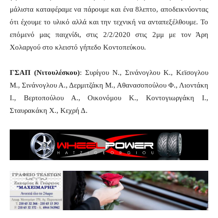
μάλιστα καταφέραμε να πάρουμε και ένα 8λεπτο, αποδεικνύοντας
ότι έχουμε το υλικό αλλά και την τεχνική να ανταπεξέλθουμε. Το
επόμενό μας παιχνίδι, στις 2/2/2020 στις 2μμ με τον Άρη
Χολαργού στο κλειστό γήπεδο Κοντοπεύκου.
ΓΣΑΠ (Νιτουλέσκου)
: Συρίγου Ν., Σινάνογλου Κ., Κεϊσογλου
Μ., Σινάνογλου Α., Δερμιτζάκη Μ., Αθανασοπούλου Φ., Λιοντάκη
Ι., Βερτοπούλου Α., Οικονόμου Κ., Κοντογιωργάκη Ι.,
Σταυρακάκη Χ., Κεχρή Δ.