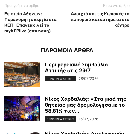
Προηγούμενο άρθρο
Επόμενο άρθρο
Εφετείο Αθηνών:
Ανοιχτά και τις Κυριακές τα
Παράνομη η απεργία στα
εμπορικά καταστήματα στο
ΚΕΠ -Επανεκκινεί το
κέντρο
myKEPlive (απόφαση)
ΠΑΡΟΜΟΙΑ ΑΡΘΡΑ
Περιφερειακό Συμβούλιο
Αττικής στις 29/7
28/07/2026
ΠΕΡΙΦΕΡΕΙΑ ΑΤΤΙΚΗΣ
Νίκος Χαρδαλιάς: «Στα μισά της
θητείας μας δρομολογήσαμε το
58,81% των...
15/07/2026
ΠΕΡΙΦΕΡΕΙΑ ΑΤΤΙΚΗΣ
Νίκος Χαρδαλιάς: Απολογισμός