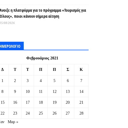
Άνοιξε η πλατφόρμα για το πρόγραμμα «Τουρισμός για
Όλους», ποιοι κάνουν σήμερα αίτηση
05/08/2026
ΗΜΕΡΟΛΟΓΙΟ
Φεβρουάριος 2021
Δ
Τ
Τ
Π
Π
Σ
Κ
1
2
3
4
5
6
7
8
9
10
11
12
13
14
15
16
17
18
19
20
21
22
23
24
25
26
27
28
Ιαν
Μαρ »