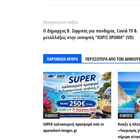
Προηγούμενο άρθρο
Ο Δήμαρχος Β. Ζορμπάς για πανδημία, Covid-19 &
μεταλλάξεις στην εκπομπή “ΧΩΡΙΣ ΧΡΩΜΑ” (VD)
ΠΑΡΟΜΟΙΑ ΑΡΘΡΑ
ΠΕΡΙΣΣΟΤΕΡΑ ΑΠΟ ΤΟΝ ΔΗΜΙΟΥ
ΕΙΔΗΣΕΙΣ
ΕΙΔΗΣΕΙΣ
SUPER καλοκαιρινή προσφορά από το
Άνοιξε η πλα
aparaskevi-images.gr
«Τουρισμός γ
σήμερα αίτη