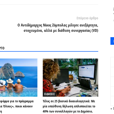
Επόμενο άρθρο
Ο Αντιδήμαρχος Νίκος Ζόμπολας μίλησε ανεξάρτητα,
στοχευμένα, αλλά με διάθεση συνεργασίας (VD)
ΡΓΟ
ΕΙΔΗΣΕΙΣ
τφόρμα για το πρόγραμμα
Τέλος σε 25 βασικά δικαιολογητικά: Με
ια Όλους», ποιοι κάνουν
μία υπεύθυνη δήλωση απλοποιείται το
« 
ση
40% των συναλλαγών με το Δημόσιο,