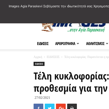
ΙΣΤΟΡΙΚΑ ΣΗΜΕΙΑ ΤΗΣ ΠΟΛΗΣ
ΠΛΗΡΟΦΟΡΙΕΣ
ΠΟΛΙΤΙ
Images Agia Paraskevi Σεβόμαστε την ιδιωτικότητά σας Χρησιμοπ
AParaskevi-
Images
ΕΙΔΗΣΕΙΣ
ΑΡΘΡΟΓΡΑΦΙΑ
ΑΘΛΗΤΙΣΜΟΣ
Αρχική
ΕΙΔΗΣΕΙΣ
Τέλη κυκλοφορίας: Παρατείνεται η πρ
ΕΙΔΗΣΕΙΣ
Τέλη κυκλοφορίας:
προθεσμία για τη
27/02/2021