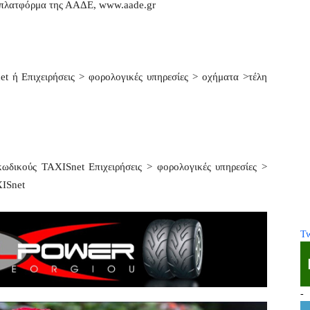
ή πλατφόρμα της ΑΑΔΕ, www.aade.gr
t ή Επιχειρήσεις > φορολογικές υπηρεσίες > οχήματα >τέλη
ωδικούς TAXISnet Επιχειρήσεις > φορολογικές υπηρεσίες >
XISnet
Tw
-