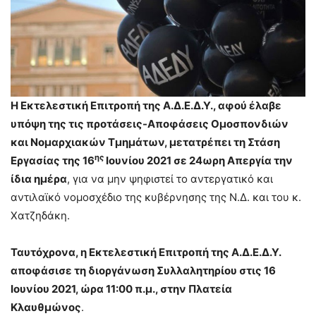
Η Εκτελεστική Επιτροπή της Α.Δ.Ε.Δ.Υ., αφού έλαβε
υπόψη της τις προτάσεις-Αποφάσεις Ομοσπονδιών
και Νομαρχιακών Τμημάτων,
μετατρέπει τη Στάση
ης
Εργασίας της 16
Ιουνίου 2021 σε 24ωρη Απεργία την
ίδια ημέρα
, για να μην ψηφιστεί το αντεργατικό και
αντιλαϊκό νομοσχέδιο της κυβέρνησης της Ν.Δ. και του κ.
Χατζηδάκη.
Ταυτόχρονα, η Εκτελεστική Επιτροπή της Α.Δ.Ε.Δ.Υ.
αποφάσισε τη
διοργάνωση Συλλαλητηρίου στις 16
Ιουνίου 2021, ώρα 11:00 π.μ., στην Πλατεία
Κλαυθμώνος
.