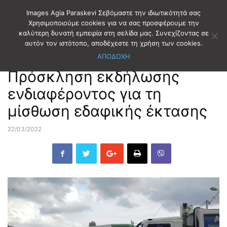
Images Agia Paraskevi Σεβόμαστε την ιδιωτικότητά σας
Χρησιμοποιούμε cookies για να σας προσφέρουμε την
καλύτερη δυνατή εμπειρία στη σελίδα μας. Συνεχίζοντας σε
Αρχική
ΔΗΜΟΤΙΚΑ ΝΕΑ
αυτόν τον ιστότοπο, αποδέχεστε τη χρήση των cookies.
ΑΠΟΔΟΧΗ
ΔΗΜΟΤΙΚΑ ΝΕΑ
Πρόσκληση εκδήλωσης
ενδιαφέροντος για τη
μίσθωση εδαφικής έκτασης
22/03/2022