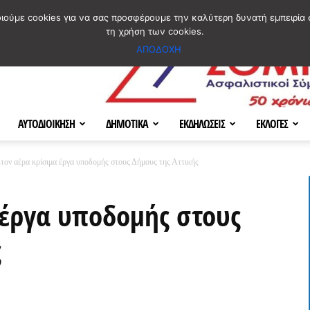
ΣΜΟΣ
ΧΑΡΤΗΣ
BLOG IMAGES
ΠΟΙΟΙ ΕΙΜΑΣΤΕ
[ ΕΠΙΚΟΙΝΩΝΙΑ ]
οιούμε cookies για να σας προσφέρουμε την καλύτερη δυνατή εμπειρία 
τη χρήση των cookies.
ΑΠΟΔΟΧΗ
ΑΥΤΟΔΙΟΙΚΗΣΗ
ΔΗΜΟΤΙΚΑ
ΕΚΔΗΛΩΣΕΙΣ
ΕΚΛΟΓΕΣ
τον αέρα κρίσιμα έργα υποδομής στους Δήμους της Αττικής
 έργα υποδομής στους
ς