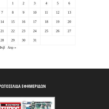
1
2
3
4
5
6
7
8
9
10
11
12
13
14
15
16
17
18
19
20
21
22
23
24
25
26
27
28
29
30
31
Φεβ
Απρ »
ΡΩΤΟΣΕΛΙΔΑ ΕΦΗΜΕΡΙΔΩΝ