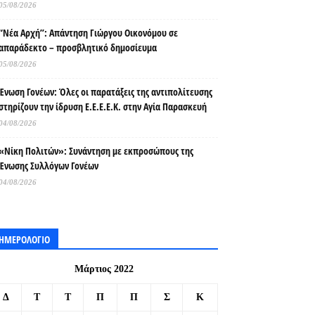
05/08/2026
“Νέα Αρχή”: Απάντηση Γιώργου Οικονόμου σε
απαράδεκτο – προσβλητικό δημοσίευμα
05/08/2026
Ένωση Γονέων: Όλες οι παρατάξεις της αντιπολίτευσης
στηρίζουν την ίδρυση Ε.Ε.Ε.Ε.Κ. στην Αγία Παρασκευή
04/08/2026
«Νίκη Πολιτών»: Συνάντηση με εκπροσώπους της
Ένωσης Συλλόγων Γονέων
04/08/2026
ΗΜΕΡΟΛΟΓΙΟ
Μάρτιος 2022
Δ
Τ
Τ
Π
Π
Σ
Κ