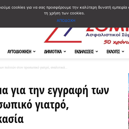
ΣΜΟΣ
ΧΑΡΤΗΣ
BLOG IMAGES
ΠΟΙΟΙ ΕΙΜΑΣΤΕ
[ ΕΠΙΚΟΙΝΩΝΙΑ ]
οιούμε cookies για να σας προσφέρουμε την καλύτερη δυνατή εμπειρία 
τη χρήση των cookies.
ΑΠΟΔΟΧΗ
ΑΥΤΟΔΙΟΙΚΗΣΗ
ΔΗΜΟΤΙΚΑ
ΕΚΔΗΛΩΣΕΙΣ
ΕΚΛΟΓΕΣ
ων πολιτών στον προσωπικό γιατρό, αναλυτικά...
α για την εγγραφή των
σωπικό γιατρό,
κασία