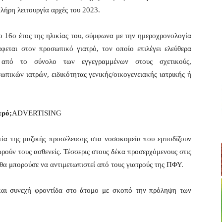
λήρη λειτουργία αρχές του 2023.
ο 16ο έτος της ηλικίας του, σύμφωνα με την ημεροχρονολογία
φεται στον προσωπικό γιατρό, τον οποίο επιλέγει ελεύθερα
 από το σύνολο των εγγεγραμμένων στους σχετικούς,
πικών ιατρών, ειδικότητας γενικής/οικογενειακής ιατρικής ή
τρό;
ADVERTISING
τία της μαζικής προσέλευσης στα νοσοκομεία που εμποδίζουν
ρούν τους ασθενείς. Τέσσερις στους δέκα προσερχόμενους στις
α μπορούσε να αντιμετωπιστεί από τους γιατρούς της ΠΦΥ.
και συνεχή φροντίδα στο άτομο με σκοπό την πρόληψη των