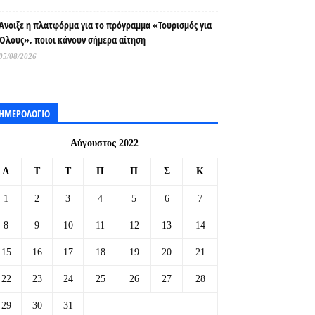
Άνοιξε η πλατφόρμα για το πρόγραμμα «Τουρισμός για
Όλους», ποιοι κάνουν σήμερα αίτηση
05/08/2026
ΗΜΕΡΟΛΟΓΙΟ
Αύγουστος 2022
Δ
Τ
Τ
Π
Π
Σ
Κ
1
2
3
4
5
6
7
8
9
10
11
12
13
14
15
16
17
18
19
20
21
22
23
24
25
26
27
28
29
30
31