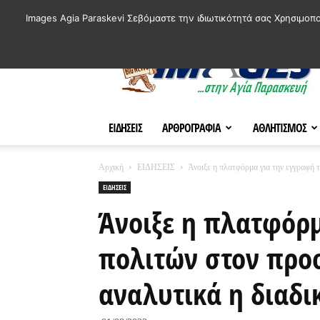
ΙΣΤΟΡΙΚΑ ΣΗΜΕΙΑ ΤΗΣ ΠΟΛΗΣ
ΠΛΗΡΟΦΟΡΙΕΣ
ΠΟΛΙΤΙ
Images Agia Paraskevi Σεβόμαστε την ιδιωτικότητά σας Χρησιμοπ
AParaskevi-
Images
ΕΙΔΗΣΕΙΣ
ΑΡΘΡΟΓΡΑΦΙΑ
ΑΘΛΗΤΙΣΜΟΣ
Αρχική
ΕΙΔΗΣΕΙΣ
Άνοιξε η πλατφόρμα για την εγγραφή τ
ΕΙΔΗΣΕΙΣ
Άνοιξε η πλατφόρμ
πολιτών στον προ
αναλυτικά η διαδι