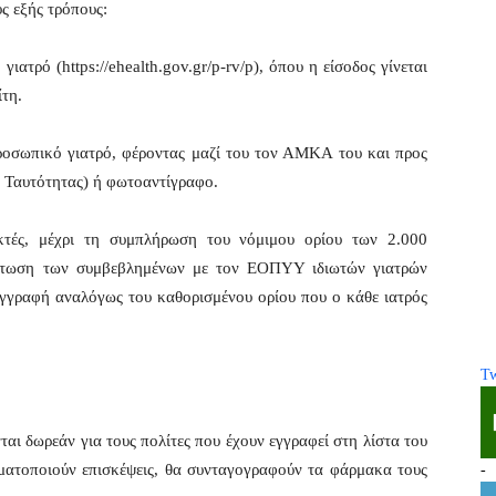
ς εξής τρόπους:
ατρό (https://ehealth.gov.gr/p-rv/p), όπου η είσοδος γίνεται
ίτη.
ροσωπικό γιατρό, φέροντας μαζί του τον ΑΜΚΑ του και προς
ο Ταυτότητας) ή φωτοαντίγραφο.
εκτές, μέχρι τη συμπλήρωση του νόμιμου ορίου των 2.000
ίπτωση των συμβεβλημένων με τον ΕΟΠΥΥ ιδιωτών γιατρών
 εγγραφή αναλόγως του καθορισμένου ορίου που ο κάθε ιατρός
Tw
αι δωρεάν για τους πολίτες που έχουν εγγραφεί στη λίστα του
γματοποιούν επισκέψεις, θα συνταγογραφούν τα φάρμακα τους
-