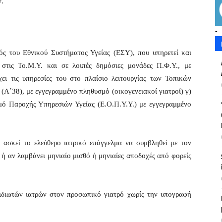
ν.
-
ρός του Εθνικού Συστήματος Υγείας (ΕΣΥ), που υπηρετεί και
 στις Το.Μ.Υ. και σε λοιπές δημόσιες μονάδες Π.Φ.Υ., με
ει τις υπηρεσίες του στο πλαίσιο λειτουργίας των Τοπικών
(Α΄38), με εγγεγραμμένο πληθυσμό (οικογενειακοί γιατροί) γ)
μό Παροχής Υπηρεσιών Υγείας (Ε.Ο.Π.Υ.Υ.) με εγγεγραμμένο
υ ασκεί το ελεύθερο ιατρικό επάγγελμα να συμβληθεί με τον
 αν λαμβάνει μηνιαίο μισθό ή μηνιαίες αποδοχές από φορείς
ν ιδιωτών ιατρών στον προσωπικό γιατρό χωρίς την υπογραφή