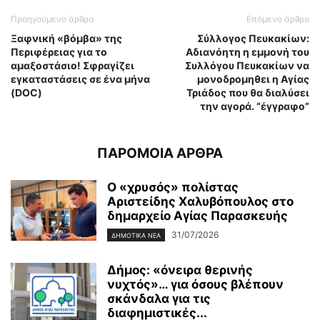
Προηγούμενο άρθρο
Επόμενο άρθρο
Ξαφνική «βόμβα» της
Σύλλογος Πευκακίων:
Περιφέρειας για το
Αδιανόητη η εμμονή του
αμαξοστάσιο! Σφραγίζει
Συλλόγου Πευκακίων να
εγκαταστάσεις σε ένα μήνα
μονοδρομηθει η Αγίας
(DOC)
Τριάδος που θα διαλύσει
την αγορά. “έγγραφο”
ΠΑΡΟΜΟΙΑ ΑΡΘΡΑ
Ο «χρυσός» πολίστας
Αριστείδης Χαλυβόπουλος στο
δημαρχείο Αγίας Παρασκευής
31/07/2026
ΔΗΜΟΤΙΚΑ ΝΕΑ
Δήμος: «όνειρα θερινής
νυχτός»… για όσους βλέπουν
σκάνδαλα για τις
διαφημιστικές...