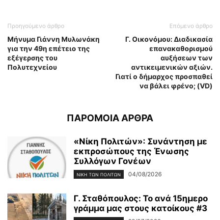
Προηγούμενο άρθρο
Επόμενο άρθρο
Μήνυμα Γιάννη Μυλωνάκη
Γ. Οικονόμου: Διαδικασία
για την 49η επέτειο της
επανακαθορισμού
εξέγερσης του
αυξήσεων των
Πολυτεχνείου
αντικειμενικών αξιών.
Γιατί ο δήμαρχος προσπαθεί
να βάλει φρένο; (VD)
ΠΑΡΟΜΟΙΑ ΑΡΘΡΑ
«Νίκη Πολιτών»: Συνάντηση με
εκπροσώπους της Ένωσης
Συλλόγων Γονέων
04/08/2026
ΝΊΚΗ ΤΩΝ ΠΟΛΙΤΏΝ
Γ. Σταθόπουλος: Το ανά 15ημερο
γράμμα μας στους κατοίκους #3