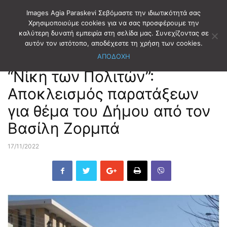
Images Agia Paraskevi Σεβόμαστε την ιδιωτικότητά σας
Χρησιμοποιούμε cookies για να σας προσφέρουμε την
καλύτερη δυνατή εμπειρία στη σελίδα μας. Συνεχίζοντας σε
Αρχική
ΠΑΡΑΤΑΞΕΙΣ
Νίκη των Πολιτών
αυτόν τον ιστότοπο, αποδέχεστε τη χρήση των cookies.
ΑΠΟΔΟΧΗ
ΠΑΡΑΤΑΞΕΙΣ
Νίκη των Πολιτών
“Νίκη των Πολιτών”:
Αποκλεισμός παρατάξεων
για θέμα του Δήμου από τον
Βασίλη Ζορμπά
17/11/2022