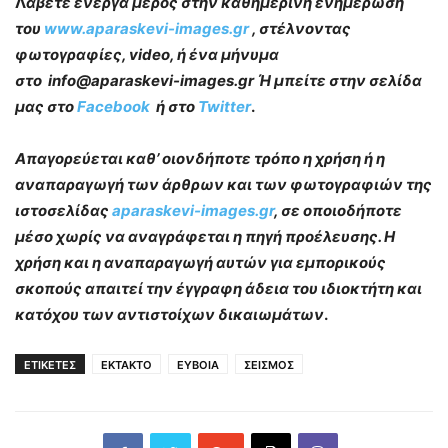
Λ
άβετε ενεργά μέρος στην καθημερινή ενημέρωση
του
www.aparaskevi-images.gr
, στέλνοντας
φωτογραφίες, video, ή ένα μήνυμα
στο info@aparaskevi-images.gr Ή μπείτε στην σελίδα
μας στο
Facebook
ή στο
Twitter
.
Απαγορεύεται καθ’ οιονδήποτε τρόπο η χρήση ή η
αναπαραγωγή των άρθρων και των φωτογραφιών της
ιστοσελίδας
aparaskevi-images.gr
, σε οποιοδήποτε
μέσο χωρίς να αναγράφεται η πηγή προέλευσης. Η
χρήση και η αναπαραγωγή αυτών για εμπορικούς
σκοπούς απαιτεί την έγγραφη άδεια του ιδιοκτήτη και
κατόχου των αντιστοίχων δικαιωμάτων
.
ΕΤΙΚΕΤΕΣ
ΕΚΤΑΚΤΟ
ΕΥΒΟΙΑ
ΣΕΙΣΜΟΣ