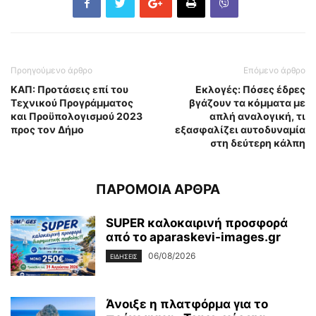
Προηγούμενο άρθρο
Επόμενο άρθρο
ΚΑΠ: Προτάσεις επί του
Εκλογές: Πόσες έδρες
Τεχνικού Προγράμματος
βγάζουν τα κόμματα με
και Προϋπολογισμού 2023
απλή αναλογική, τι
προς τον Δήμο
εξασφαλίζει αυτοδυναμία
στη δεύτερη κάλπη
ΠΑΡΟΜΟΙΑ ΑΡΘΡΑ
SUPER καλοκαιρινή προσφορά
από το aparaskevi-images.gr
06/08/2026
ΕΙΔΗΣΕΙΣ
Άνοιξε η πλατφόρμα για το