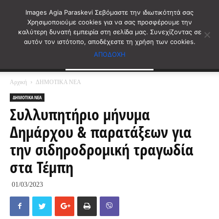
Images Agia Paraskevi Σεβόμαστε την ιδιωτικότητά σας
Χρησιμοποιούμε cookies για να σας προσφέρουμε την
καλύτερη δυνατή εμπειρία στη σελίδα μας. Συνεχίζοντας σε
αυτόν τον ιστότοπο, αποδέχεστε τη χρήση των cookies.
ΑΠΟΔΟΧΗ
Αρχική
ΔΗΜΟΤΙΚΑ ΝΕΑ
ΔΗΜΟΤΙΚΑ ΝΕΑ
Συλλυπητήριο μήνυμα
Δημάρχου & παρατάξεων για
την σιδηροδρομική τραγωδία
στα Τέμπη
01/03/2023