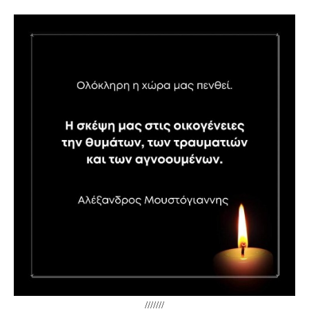
///////