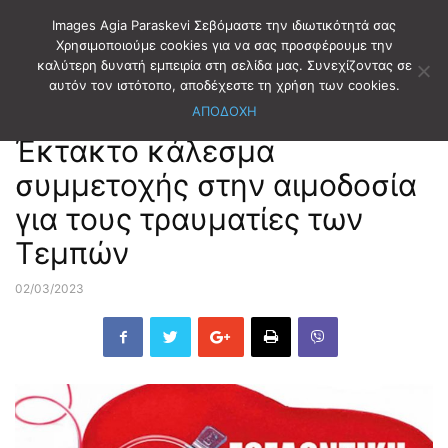
Images Agia Paraskevi Σεβόμαστε την ιδιωτικότητά σας
Χρησιμοποιούμε cookies για να σας προσφέρουμε την
καλύτερη δυνατή εμπειρία στη σελίδα μας. Συνεχίζοντας σε
Αρχική
ΔΗΜΟΤΙΚΑ ΝΕΑ
αυτόν τον ιστότοπο, αποδέχεστε τη χρήση των cookies.
ΑΠΟΔΟΧΗ
ΔΗΜΟΤΙΚΑ ΝΕΑ
Έκτακτο κάλεσμα
συμμετοχής στην αιμοδοσία
για τους τραυματίες των
Τεμπών
02/03/2023