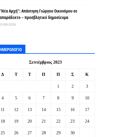
“Νέα Αρχή”: Απάντηση Γιώργου Οικονόμου σε
απαράδεκτο – προσβλητικό δημοσίευμα
05/08/2026
ΗΜΕΡΟΛΟΓΙΟ
Σεπτέμβριος 2023
Δ
Τ
Τ
Π
Π
Σ
Κ
1
2
3
4
5
6
7
8
9
10
11
12
13
14
15
16
17
18
19
20
21
22
23
24
25
26
27
28
29
30