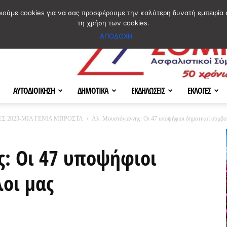
ΣΜΟΣ
ΧΑΡΤΗΣ
BLOG IMAGES
ΠΟΙΟΙ ΕΙΜΑΣΤΕ
[ ΕΠΙΚΟΙΝΩΝΙΑ ]
οιούμε cookies για να σας προσφέρουμε την καλύτερη δυνατή εμπειρία 
τη χρήση των cookies.
ΑΠΟΔΟΧΗ
ΑΥΤΟΔΙΟΙΚΗΣΗ
ΔΗΜΟΤΙΚΑ
ΕΚΔΗΛΩΣΕΙΣ
ΕΚΛΟΓΕΣ
Σ 2023-ΜΙΑ ΓΕΝΙΑ ΜΠΡΟΣΤΑ
Αλ. Μουστόγιαννης: Οι 47 υποψήφιοι δημοτικοί σύμβο
: Οι 47 υποψήφιοι
οι μας