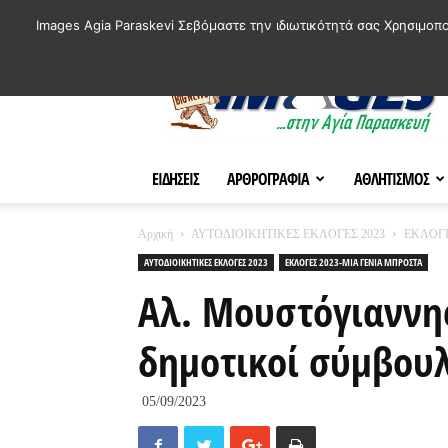
ΙΣΤΟΡΙΚΑ ΣΗΜΕΙΑ ΤΗΣ ΠΟΛΗΣ
ΠΛΗΡΟΦΟΡΙΕΣ
ΠΟΛΙΤΙ
Images Agia Paraskevi Σεβόμαστε την ιδιωτικότητά σας Χρησιμοπ
AParaskevi-
Images
ΕΙΔΗΣΕΙΣ
ΑΡΘΡΟΓΡΑΦΙΑ
ΑΘΛΗΤΙΣΜΟΣ
Αρχική
ΑΥΤΟΔΙΟΙΚΗΤΙΚΕΣ ΕΚΛΟΓΕΣ 2023
ΕΚΛΟΓΕ
ΑΥΤΟΔΙΟΙΚΗΤΙΚΕΣ ΕΚΛΟΓΕΣ 2023
ΕΚΛΟΓΕΣ 2023-ΜΙΑ ΓΕΝΙΑ ΜΠΡΟΣΤΑ
Αλ. Μουστόγιαννης
δημοτικοί σύμβουλ
05/09/2023