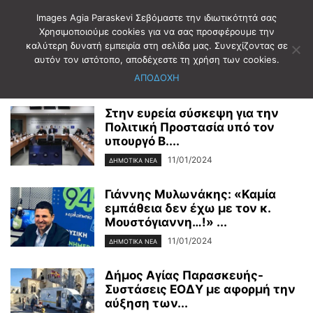
Images Agia Paraskevi Σεβόμαστε την ιδιωτικότητά σας
Χρησιμοποιούμε cookies για να σας προσφέρουμε την
καλύτερη δυνατή εμπειρία στη σελίδα μας. Συνεχίζοντας σε
Αρχική
2024
Ιανουάριος
11
αυτόν τον ιστότοπο, αποδέχεστε τη χρήση των cookies.
Ημερήσιο Αρχείο: 11/01/2024
ΑΠΟΔΟΧΗ
Στην ευρεία σύσκεψη για την
Πολιτική Προστασία υπό τον
υπουργό Β....
11/01/2024
ΔΗΜΟΤΙΚΑ ΝΕΑ
Γιάννης Μυλωνάκης: «Καμία
εμπάθεια δεν έχω με τον κ.
Μουστόγιαννη…!» ...
11/01/2024
ΔΗΜΟΤΙΚΑ ΝΕΑ
Δήμος Αγίας Παρασκευής-
Συστάσεις ΕΟΔΥ με αφορμή την
αύξηση των...