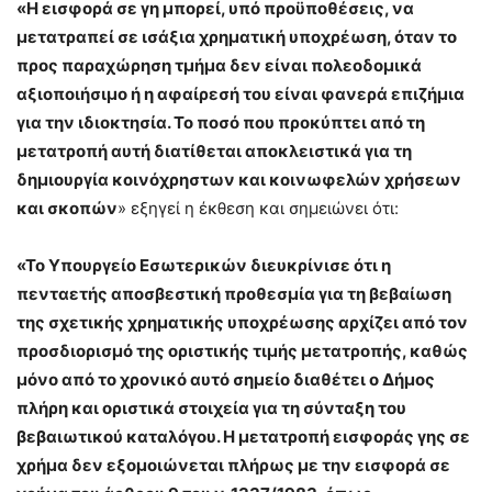
«Η εισφορά σε γη μπορεί, υπό προϋποθέσεις, να
μετατραπεί σε ισάξια χρη­ματική υποχρέωση, όταν το
προς παραχώρηση τμήμα δεν είναι πολεοδομικά
αξιοποιήσιμο ή η αφαίρεσή του είναι φανερά επιζήμια
για την ιδιοκτησία. Το ποσό που προκύπτει από τη
μετατροπή αυτή διατίθεται αποκλειστικά για τη
δημιουργία κοινόχρηστων και κοινωφελών χρήσεων
και σκοπών
» εξηγεί η έκθεση και σημειώνει ότι:
«Το Υπουργείο Εσωτερικών διευκρίνισε ότι η
πενταετής αποσβεστική προθεσμία για τη βεβαίωση
της σχετικής χρηματικής υποχρέωσης αρχίζει από τον
προσδι­ορισμό της οριστικής τιμής μετατροπής, καθώς
μόνο από το χρονικό αυτό ση­μείο διαθέτει ο Δήμος
πλήρη και οριστικά στοιχεία για τη σύνταξη του
βεβαιωτι­κού καταλόγου. Η μετατροπή εισφοράς γης σε
χρήμα δεν εξομοιώνεται πλήρως με την εισφορά σε