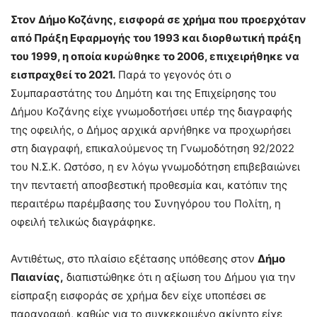
Στον Δήμο Κοζάνης, εισφορά σε χρήμα που προερχόταν
από Πράξη Εφαρμο­γής του 1993 και διορθωτική πράξη
του 1999, η οποία κυρώθηκε το 2006, επιχειρήθηκε να
εισπραχθεί το 2021.
Παρά το γεγονός ότι ο
Συμπαραστάτης του Δημότη και της Επιχείρησης του
Δήμου Κοζάνης είχε γνωμοδοτήσει υπέρ της διαγραφής
της οφειλής, ο Δήμος αρχικά αρνήθηκε να προχωρήσει
στη δια­γραφή, επικαλούμενος τη Γνωμοδότηση 92/2022
του Ν.Σ.Κ. Ωστόσο, η εν λόγω γνωμοδότηση επιβεβαιώνει
την πενταετή αποσβεστική προθεσμία και, κατόπιν της
περαιτέρω παρέμβασης του Συνηγόρου του Πολίτη, η
οφειλή τελικώς δια­γράφηκε.
Αντιθέτως, στο πλαίσιο εξέτασης υπόθεσης στον
Δήμο
Παιανίας,
διαπιστώθηκε ότι η αξίωση του Δήμου για την
είσπραξη εισφοράς σε χρήμα δεν είχε υποπέσει σε
παραγραφή, καθώς για το συγκεκριμένο ακίνητο είχε