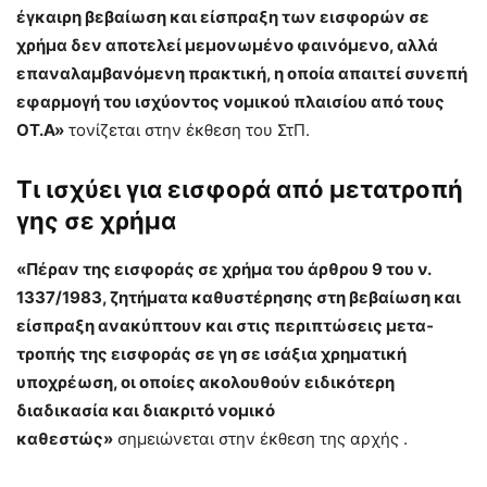
έγκαιρη βεβαίωση και είσπραξη των εισφορών σε
χρήμα δεν αποτελεί μεμονωμένο φαινόμενο, αλλά
επαναλαμ­βανόμενη πρακτική, η οποία απαιτεί συνεπή
εφαρμογή του ισχύοντος νομικού πλαισίου από τους
ΟΤ.Α»
τονίζεται στην έκθεση του ΣτΠ.
Τι ισχύει για εισφορά από μετατροπή
γης σε χρήμα
«Πέραν της εισφοράς σε χρήμα του άρθρου 9 του ν.
1337/1983, ζητήματα καθυ­στέρησης στη βεβαίωση και
είσπραξη ανακύπτουν και στις περιπτώσεις μετα­
τροπής της εισφοράς σε γη σε ισάξια χρηματική
υποχρέωση, οι οποίες ακολου­θούν ειδικότερη
διαδικασία και διακριτό νομικό
καθεστώς»
σημειώνεται στην έκθεση της αρχής .