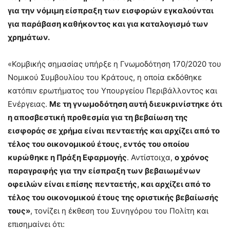
για την νόμιμη είσπραξη των εισφορών εγκαλούνται
για παράβαση καθήκοντος και για καταλογισμό των
χρημάτων.
«Κομβικής σημασίας υπήρξε η Γνωμοδότηση 170/2020 του
Νομικού Συμβουλίου του Κράτους, η οποία εκδόθηκε
κατόπιν ερωτήματος του Υπουργείου Περιβάλλοντος και
Ενέργειας.
Με τη γνωμοδότηση αυτή διευκρινίστηκε ότι
η αποσβεστική προθεσμία για τη βεβαίωση της
εισφοράς σε χρήμα είναι πενταετής και αρχίζει από το
τέ­λος του οικονομικού έτους, εντός του οποίου
κυρώθηκε η Πράξη Εφαρμο­γής
. Αντίστοιχα,
ο χρόνος
παραγραφής για την είσπραξη των βεβαιωμένων
οφειλών είναι επίσης πενταετής, και αρχίζει από το
τέλος του οικονομικού έτους της οριστικής βεβαίωσής
τους»
, τονίζει η έκθεση του Συνηγόρου του Πολίτη και
επισημαίνει ότι: