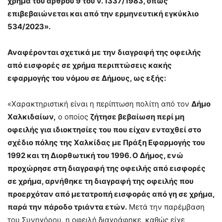
χρήμα του άρθρου 9 του ν. 1337/1983, όπως
επιβεβαιώνεται και από την ερμηνευτική εγκύκλιο
534/2023».
Αναφέρονται σχετικά με την διαγραφή της οφειλής
από εισφορές σε χρήμα περιπτώσεις κακής
εφαρμογής του νόμου σε Δήμους, ως εξής:
«Χαρακτηριστική είναι η περίπτωση πολίτη από τον
Δήμο
Χαλκιδαίων,
ο οποίος
ζήτησε βεβαίωση περί μη
οφειλής για ιδιοκτησίες του που είχαν ενταχθεί στο
σχέδιο πόλης της Χαλκίδας με Πράξη Εφαρμογής του
1992 και τη Διορθωτική του 1996. Ο Δήμος, ενώ
προχώρησε στη διαγραφή της οφειλής από εισφορές
σε χρήμα, αρνήθηκε τη διαγραφή της οφειλής που
προερχόταν από μετατροπή εισφοράς από γη σε χρήμα,
παρά την πάροδο τριάντα ετών.
Μετά την παρέμβα­ση
του Συνηγόρου, η οφειλή διαγράφηκε, καθώς είχε