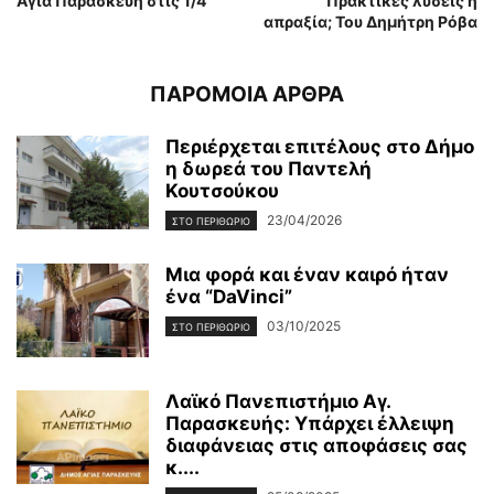
Αγία Παρασκευή στις 1/4
Πρακτικές λύσεις ή
απραξία; Του Δημήτρη Ρόβα
ΠΑΡΟΜΟΙΑ ΑΡΘΡΑ
Περιέρχεται επιτέλους στο Δήμο
η δωρεά του Παντελή
Κουτσούκου
23/04/2026
ΣΤΟ ΠΕΡΙΘΩΡΙΟ
Μια φορά και έναν καιρό ήταν
ένα “DaVinci”
03/10/2025
ΣΤΟ ΠΕΡΙΘΩΡΙΟ
Λαϊκό Πανεπιστήμιο Αγ.
Παρασκευής: Υπάρχει έλλειψη
διαφάνειας στις αποφάσεις σας
κ....