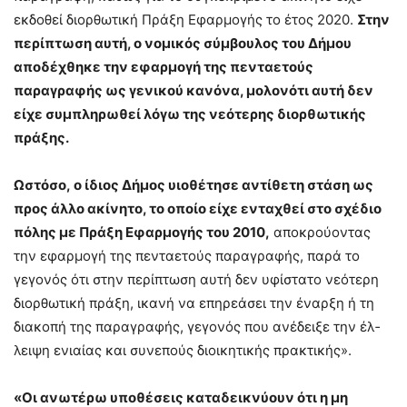
εκδοθεί διορθωτική Πράξη Εφαρμογής το έτος 2020.
Στην
περίπτωση αυτή, ο νομικός σύμβουλος του Δή­μου
αποδέχθηκε την εφαρμογή της πενταετούς
παραγραφής ως γενικού κανόνα, μολονότι αυτή δεν
είχε συμπληρωθεί λόγω της νεότερης διορθωτικής
πράξης.
Ωστόσο, ο ίδιος Δήμος υιοθέτησε αντίθετη στάση ως
προς άλλο ακίνητο, το οποίο είχε ενταχθεί στο σχέδιο
πόλης με Πράξη Εφαρμογής του 2010,
απο­κρούοντας
την εφαρμογή της πενταετούς παραγραφής, παρά το
γεγονός ότι στην περίπτωση αυτή δεν υφίστατο νεότερη
διορθωτική πράξη, ικανή να επη­ρεάσει την έναρξη ή τη
διακοπή της παραγραφής, γεγονός που ανέδειξε την έλ­
λειψη ενιαίας και συνεπούς διοικητικής πρακτικής».
«Οι ανωτέρω υποθέσεις καταδεικνύουν ότι η μη