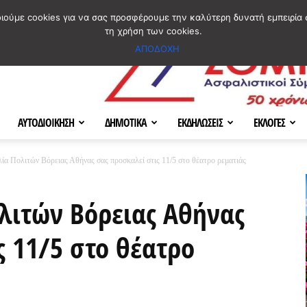
ΣΜΟΣ
ΧΑΡΤΗΣ
BLOG IMAGES
ΠΟΙΟΙ ΕΙΜΑΣΤΕ
[ ΕΠΙΚΟΙΝΩΝΙΑ ]
οιούμε cookies για να σας προσφέρουμε την καλύτερη δυνατή εμπειρία 
τη χρήση των cookies.
ΑΠΟΔΟΧΗ
ΑΥΤΟΔΙΟΙΚΗΣΗ
ΔΗΜΟΤΙΚΑ
ΕΚΔΗΛΩΣΕΙΣ
ΕΚΛΟΓΕΣ
α Πολιτών Βόρειας Αθήνας σας προσκαλεί στις 11/5 στο θέατρο ρεματιάς
λιτών Βόρειας Αθήνας
ς 11/5 στο θέατρο