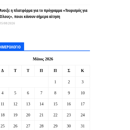
Άνοιξε η πλατφόρμα για το πρόγραμμα «Τουρισμός για
Όλους», ποιοι κάνουν σήμερα αίτηση
05/08/2026
ΗΜΕΡΟΛΟΓΙΟ
Μάιος 2026
Δ
Τ
Τ
Π
Π
Σ
Κ
1
2
3
4
5
6
7
8
9
10
11
12
13
14
15
16
17
18
19
20
21
22
23
24
25
26
27
28
29
30
31