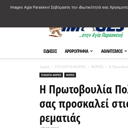
ΙΣΤΟΡΙΚΑ ΣΗΜΕΙΑ ΤΗΣ ΠΟΛΗΣ
ΠΛΗΡΟΦΟΡΙΕΣ
ΠΟΛΙΤΙ
Images Agia Paraskevi Σεβόμαστε την ιδιωτικότητά σας Χρησιμοπ
AParaskevi-
Images
ΕΙΔΗΣΕΙΣ
ΑΡΘΡΟΓΡΑΦΙΑ
ΑΘΛΗΤΙΣΜΟΣ
Αρχική
ΣΥΛΛΟΓΟΙ-ΦΟΡΕΙΣ
ΦΟΡΕΙΣ
Η Πρωτοβουλί
ΣΥΛΛΟΓΟΙ-ΦΟΡΕΙΣ
ΦΟΡΕΙΣ
Η Πρωτοβουλία Πο
σας προσκαλεί στι
ρεματιάς