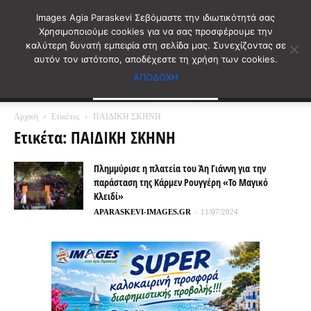
Images Agia Paraskevi Σεβόμαστε την ιδιωτικότητά σας
Χρησιμοποιούμε cookies για να σας προσφέρουμε την
καλύτερη δυνατή εμπειρία στη σελίδα μας. Συνεχίζοντας σε
αυτόν τον ιστότοπο, αποδέχεστε τη χρήση των cookies.
ΑΠΟΔΟΧΗ
Αρχική
Ετικέτες
ΠΑΙΔΙΚΗ ΣΚΗΝΗ
Ετικέτα: ΠΑΙΔΙΚΗ ΣΚΗΝΗ
Πλημμύρισε η πλατεία του Άη Γιάννη για την
παράσταση της Κάρμεν Ρουγγέρη «Το Μαγικό
Κλειδί»
APARASKEVI-IMAGES.GR
-
11/07/2024