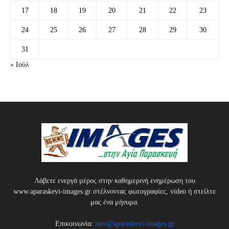
17
18
19
20
21
22
23
24
25
26
27
28
29
30
31
« Ιούλ
Λάβετε ενεργά μέρος στην καθημερινή ενημέρωση του
www.aparaskevi-images.gr στέλνοντας φωτογραφίες, video ή στείλτε
μας ένα μήνυμα.
Επικοινωνία:
info@aparaskevi-images.gr