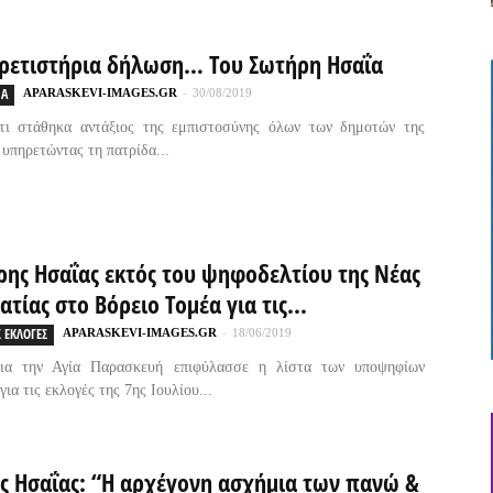
ρετιστήρια δήλωση… Του Σωτήρη Ησαΐα
ΙΑ
APARASKEVI-IMAGES.GR
-
30/08/2019
τι στάθηκα αντάξιος της εμπιστοσύνης όλων των δημοτών της
 υπηρετώντας τη πατρίδα...
ρης Ησαΐας εκτός του ψηφοδελτίου της Νέας
τίας στο Βόρειο Τομέα για τις...
 ΕΚΛΟΓΕΣ
APARASKEVI-IMAGES.GR
-
18/06/2019
ια την Αγία Παρασκευή επιφύλασσε η λίστα των υποψηφίων
ια τις εκλογές της 7ης Ιουλίου...
ς Ησαΐας: “Η αρχέγονη ασχήμια των πανώ &