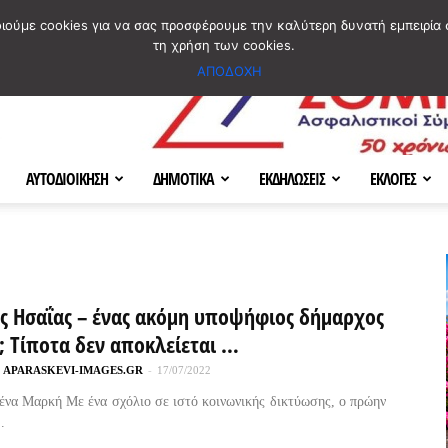
ΣΜΟΣ
ΧΑΡΤΗΣ
BLOG IMAGES
ΠΟΙΟΙ ΕΙΜΑΣΤΕ
[ ΕΠΙΚΟΙΝΩΝΙΑ ]
οιούμε cookies για να σας προσφέρουμε την καλύτερη δυνατή εμπειρία 
τη χρήση των cookies.
ΑΠΟΔΟΧΗ
ΑΥΤΟΔΙΟΙΚΗΣΗ
ΔΗΜΟΤΙΚΑ
ΕΚΔΗΛΩΣΕΙΣ
ΕΚΛΟΓΕΣ
ς Ησαΐας – ένας ακόμη υποψήφιος δήμαρχος
; Τίποτα δεν αποκλείεται …
APARASKEVI-IMAGES.GR
-
17/07/2022
ένα Μαρκή Με ένα σχόλιο σε ιστό κοινωνικής δικτύωσης, ο πρώην
.