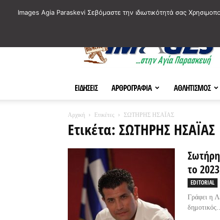
ΙΣΤΟΡΙΚΑ ΣΗΜΕΙΑ ΤΗΣ ΠΟΛΗΣ
ΠΛΗΡΟΦΟΡΙΕΣ
ΠΟΛΙΤΙ
Images Agia Paraskevi Σεβόμαστε την ιδιωτικότητά σας Χρησιμοπ
AParaskevi-
Images
ΕΙΔΗΣΕΙΣ
ΑΡΘΡΟΓΡΑΦΙΑ
ΑΘΛΗΤΙΣΜΟΣ
Αρχική
Ετικέτες
ΣΩΤΗΡΗΣ ΗΣΑΪΑΣ
Ετικέτα: ΣΩΤΗΡΗΣ ΗΣΑΪΑΣ
Σωτήρη
το 2023
EDITORIAL
Γράφει η Λ
δημοτικός..