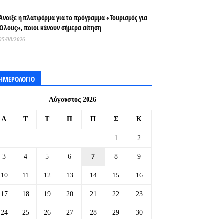
Άνοιξε η πλατφόρμα για το πρόγραμμα «Τουρισμός για
Όλους», ποιοι κάνουν σήμερα αίτηση
05/08/2026
ΗΜΕΡΟΛΟΓΙΟ
Αύγουστος 2026
Δ
Τ
Τ
Π
Π
Σ
Κ
1
2
3
4
5
6
7
8
9
10
11
12
13
14
15
16
17
18
19
20
21
22
23
24
25
26
27
28
29
30