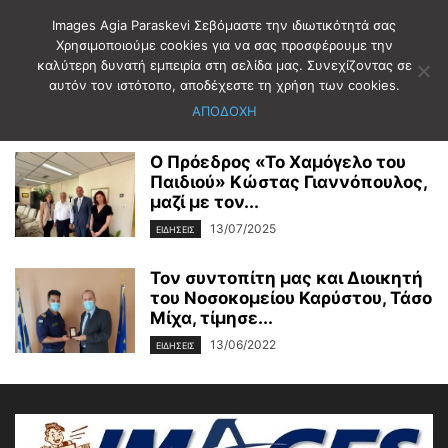
Images Agia Paraskevi Σεβόμαστε την ιδιωτικότητά σας
Χρησιμοποιούμε cookies για να σας προσφέρουμε την
καλύτερη δυνατή εμπειρία στη σελίδα μας. Συνεχίζοντας σε
Αρχική
Ετικέτες
ΤΑΣΟΣ ΜΙΧΑΣ
αυτόν τον ιστότοπο, αποδέχεστε τη χρήση των cookies.
ΤΑΣΟΣ ΜΙΧΑΣ
ΑΠΟΔΟΧΗ
Ο Πρόεδρος «Το Χαμόγελο του
Παιδιού» Κώστας Γιαννόπουλος,
μαζί με τον...
13/07/2025
ΕΙΔΗΣΕΙΣ
Τον συντοπίτη μας και Διοικητή
του Νοσοκομείου Καρύστου, Τάσο
Μίχα, τίμησε...
13/06/2022
ΕΙΔΗΣΕΙΣ