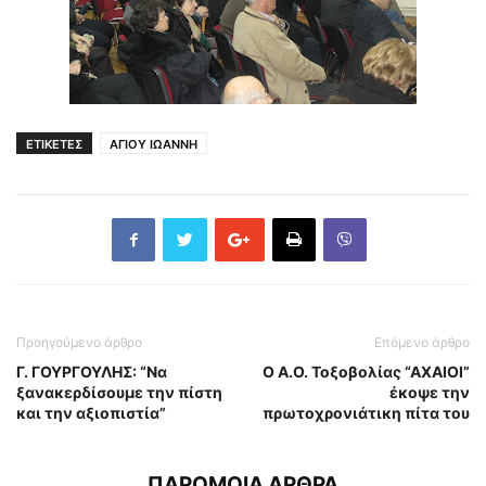
ΕΤΙΚΕΤΕΣ
ΑΓΙΟΥ ΙΩΑΝΝΗ
Προηγούμενο άρθρο
Επόμενο άρθρο
Γ. ΓΟΥΡΓΟΥΛΗΣ: “Να
Ο Α.Ο. Τοξοβολίας “ΑΧΑΙΟΙ”
ξανακερδίσουμε την πίστη
έκοψε την
και την αξιοπιστία”
πρωτοχρονιάτικη πίτα του
ΠΑΡΟΜΟΙΑ ΑΡΘΡΑ