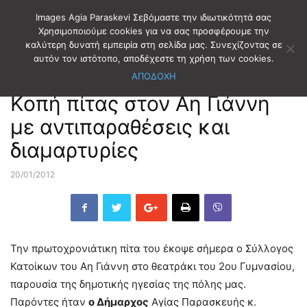
Images Agia Paraskevi Σεβόμαστε την ιδιωτικότητά σας
Χρησιμοποιούμε cookies για να σας προσφέρουμε την
καλύτερη δυνατή εμπειρία στη σελίδα μας. Συνεχίζοντας σε
Αρχική
ΣΥΛΛΟΓΟΙ-ΦΟΡΕΙΣ
ΣΥΛΛΟΓΟΙ
αυτόν τον ιστότοπο, αποδέχεστε τη χρήση των cookies.
ΑΠΟΔΟΧΗ
ΣΥΛΛΟΓΟΙ-ΦΟΡΕΙΣ
ΣΥΛΛΟΓΟΙ
Κοπή πίτας στον Αη Γιάννη
με αντιπαραθέσεις και
διαμαρτυρίες
20/01/2012
Την πρωτοχρονιάτικη πίτα του έκοψε σήμερα ο Σύλλογος
Κατοίκων του Αη Γιάννη στο θεατράκι του 2ου Γυμνασίου,
παρουσία της δημοτικής ηγεσίας της πόλης μας.
Παρόντες ήταν
ο Δήμαρχος
Αγίας Παρασκευής κ.