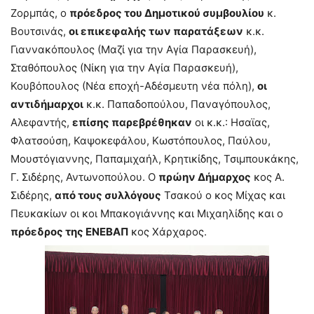
Ζορμπάς, ο
πρόεδρος του Δημοτικού συμβουλίου
κ.
Βουτσινάς,
οι επικεφαλής των παρατάξεων
κ.κ.
Γιαννακόπουλος (Μαζί για την Αγία Παρασκευή),
Σταθόπουλος (Νίκη για την Αγία Παρασκευή),
Κουβόπουλος (Νέα εποχή-Αδέσμευτη νέα πόλη),
οι
αντιδήμαρχοι
κ.κ. Παπαδοπούλου, Παναγόπουλος,
Αλεφαντής,
επίσης παρεβρέθηκαν
οι κ.κ.: Ησαϊας,
Φλατσούση, Καψοκεφάλου, Κωστόπουλος, Παύλου,
Μουστόγιαννης, Παπαμιχαήλ, Κρητικίδης, Τσιμπουκάκης,
Γ. Σιδέρης, Αντωνοπούλου. Ο
πρώην Δήμαρχος
κος Α.
Σιδέρης,
από τους συλλόγους
Τσακού ο κος Μίχας και
Πευκακίων οι κοι Μπακογιάννης και Μιχαηλίδης και ο
πρόεδρος της ΕΝΕΒΑΠ
κος Χάρχαρος.