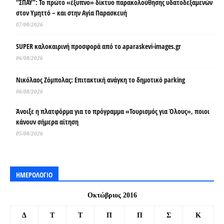
“ΣΠΑΥ”: Το πρώτο «έξυπνο» δίκτυο παρακολούθησης υδατοδεξαμενών
στον Υμηττό – και στην Αγία Παρασκευή
07/08/2026
SUPER καλοκαιρινή προσφορά από το aparaskevi-images.gr
06/08/2026
Νικόλαος Ζόμπολας: Επιτακτική ανάγκη το δημοτικό parking
06/08/2026
Άνοιξε η πλατφόρμα για το πρόγραμμα «Τουρισμός για Όλους», ποιοι
κάνουν σήμερα αίτηση
05/08/2026
ΗΜΕΡΟΛΟΓΙΟ
Οκτώβριος 2016
Δ
Τ
Τ
Π
Π
Σ
Κ