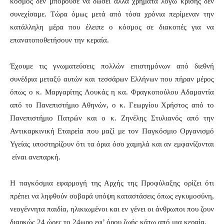
κόσμος δεν μπορούσε να δώσει άλλα χρήματα λόγω κρίσης δεν
συνεχίσαμε. Τώρα όμως μετά από τόσα χρόνια περίμεναν την
κατάλληλη μέρα που έλειπε ο κόσμος σε διακοπές για να
επανατοποθετήσουν την κεραία.
Έχουμε τις γνωματεύσεις πολλών επιστημόνων από διεθνή
συνέδρια μεταξύ αυτών και τεσσάρων Ελλήνων που πήραν μέρος
όπως ο κ. Μαργαρίτης Λουκάς η κα. Φραγκοπούλου Αδαμαντία
από το Πανεπιστήμιο Αθηνών, ο κ. Γεωργίου Χρήστος από το
Πανεπιστήμιο Πατρών και ο κ. Ζηνέλης Στυλιανός από την
Αντικαρκινική Εταιρεία που μαζί με τον Παγκόσμιο Οργανισμό
Υγείας υποστηρίζουν ότι τα όρια όσο χαμηλά και αν εμφανίζονται
είναι ανεπαρκή.
Η παγκόσμια εφαρμογή της Αρχής της Προφύλαξης ορίζει ότι
πρέπει να ληφθούν σοβαρά υπόψη καταστάσεις όπως εγκυμοσύνη,
νεογέννητα παιδία, ηλικιωμένοι και εν γένει οι άνθρωποι που ζουν
διαρκώς 24 ώρες το 24ωρο εφ’ όρου ζωής κάτω από μια κεραία.