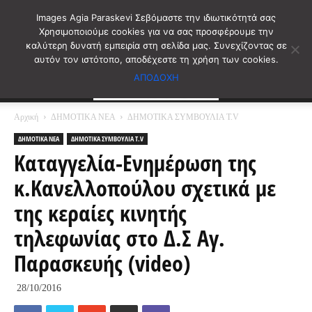
Images Agia Paraskevi Σεβόμαστε την ιδιωτικότητά σας
Χρησιμοποιούμε cookies για να σας προσφέρουμε την
καλύτερη δυνατή εμπειρία στη σελίδα μας. Συνεχίζοντας σε
αυτόν τον ιστότοπο, αποδέχεστε τη χρήση των cookies.
ΑΠΟΔΟΧΗ
Αρχική
ΔΗΜΟΤΙΚΑ ΝΕΑ
ΔΗΜΟΤΙΚΑ ΣΥΜΒΟΥΛΙΑ T.V
ΔΗΜΟΤΙΚΑ ΝΕΑ
ΔΗΜΟΤΙΚΑ ΣΥΜΒΟΥΛΙΑ T.V
Καταγγελία-Ενημέρωση της
κ.Κανελλοπούλου σχετικά με
της κεραίες κινητής
τηλεφωνίας στο Δ.Σ Αγ.
Παρασκευής (video)
28/10/2016