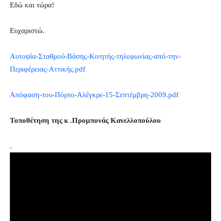
Εδώ και τώρα!
Ευχαριστώ.
Αυτοψία-Σταθμού-Βάσης-Κινητής-τηλεφωνίας-από-την-
Περιφέρειας-Αττικής.pdf
Απόφαση-του-Πόρτο-Αλέγκρε-15-Σεπτέμβρη-2009.pdf
Τοποθέτηση της κ .Προμπονάς Κανελλοπούλου
.