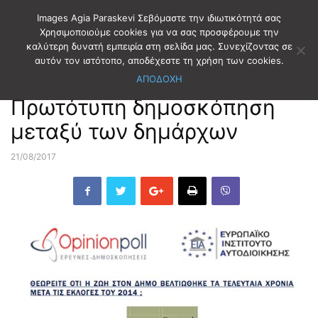
Images Agia Paraskevi Σεβόμαστε την ιδιωτικότητά σας
Χρησιμοποιούμε cookies για να σας προσφέρουμε την
καλύτερη δυνατή εμπειρία στη σελίδα μας. Συνεχίζοντας σε
Αρχική
ΑΥΤΟΔΙΟΙΚΗΣΗ
αυτόν τον ιστότοπο, αποδέχεστε τη χρήση των cookies.
ΑΠΟΔΟΧΗ
ΑΥΤΟΔΙΟΙΚΗΣΗ
Πρωτότυπη δημοσκόπηση
μεταξύ των δημάρχων
21/08/2017