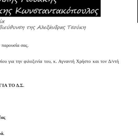
ν παρουσία σας.
ου για την φιλοξενία του, κ. Αγναντή Χρήστο και τον Δ/ντή
ΓΙΑ ΤΟ Δ.Σ.
ας
ά.