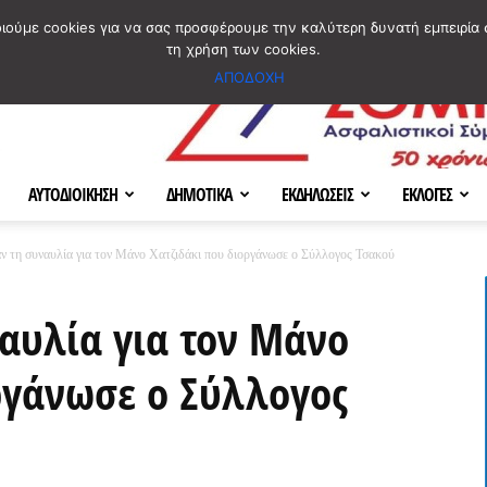
ΣΜΟΣ
ΧΑΡΤΗΣ
BLOG IMAGES
ΠΟΙΟΙ ΕΙΜΑΣΤΕ
[ ΕΠΙΚΟΙΝΩΝΙΑ ]
οιούμε cookies για να σας προσφέρουμε την καλύτερη δυνατή εμπειρία 
τη χρήση των cookies.
ΑΠΟΔΟΧΗ
ΑΥΤΟΔΙΟΙΚΗΣΗ
ΔΗΜΟΤΙΚΑ
ΕΚΔΗΛΩΣΕΙΣ
ΕΚΛΟΓΕΣ
 τη συναυλία για τον Μάνο Χατζιδάκι που διοργάνωσε ο Σύλλογος Τσακού
αυλία για τον Μάνο
ργάνωσε ο Σύλλογος