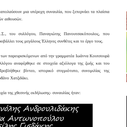
 απολαύσουν μια υπέροχη συναυλία, που ξεπερνάει τα πλαίσια
ών αιθουσών.
Σ., του συλλόγου, Παναγιώτης Πανουτσακόπουλος, που
οβάλλει τους μεγάλους Έλληνες συνθέτες και το έργο τους.
α των παρευρισκόμενων από την γραμματέα Ιωάννα Κουτσουρά
λλόγου αναφέρθηκε σε στοιχεία αξιόλογα της ζωής και του
ροβλήθηκε βίντεο, ιστορικό στιγμιότυπο, συνομιλίας της
Μάνο Χατζιδάκι.
υχία της χθεσινής εκδήλωσης- συναυλίας ήταν: