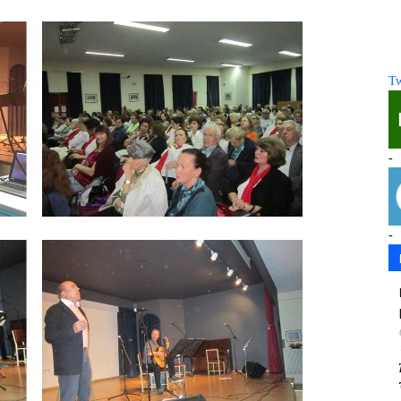
Tw
-
-