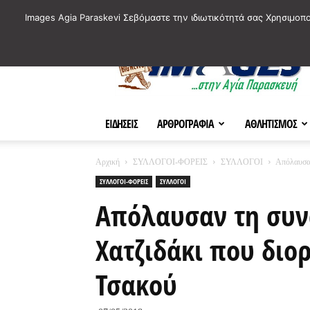
ΙΣΤΟΡΙΚΑ ΣΗΜΕΙΑ ΤΗΣ ΠΟΛΗΣ
ΠΛΗΡΟΦΟΡΙΕΣ
ΠΟΛΙΤΙ
Images Agia Paraskevi Σεβόμαστε την ιδιωτικότητά σας Χρησιμοπ
AParaskevi-
Images
ΕΙΔΗΣΕΙΣ
ΑΡΘΡΟΓΡΑΦΙΑ
ΑΘΛΗΤΙΣΜΟΣ
Αρχική
ΣΥΛΛΟΓΟΙ-ΦΟΡΕΙΣ
ΣΥΛΛΟΓΟΙ
Απόλαυσαν
ΣΥΛΛΟΓΟΙ-ΦΟΡΕΙΣ
ΣΥΛΛΟΓΟΙ
Απόλαυσαν τη συν
Χατζιδάκι που διο
Τσακού