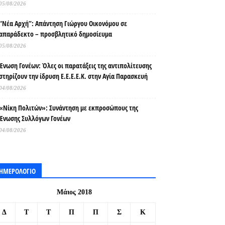
05/08/2026
“Νέα Αρχή”: Απάντηση Γιώργου Οικονόμου σε
απαράδεκτο – προσβλητικό δημοσίευμα
05/08/2026
Ένωση Γονέων: Όλες οι παρατάξεις της αντιπολίτευσης
στηρίζουν την ίδρυση Ε.Ε.Ε.Ε.Κ. στην Αγία Παρασκευή
04/08/2026
«Νίκη Πολιτών»: Συνάντηση με εκπροσώπους της
Ένωσης Συλλόγων Γονέων
04/08/2026
ΗΜΕΡΟΛΟΓΙΟ
Μάιος 2018
Δ
Τ
Τ
Π
Π
Σ
Κ