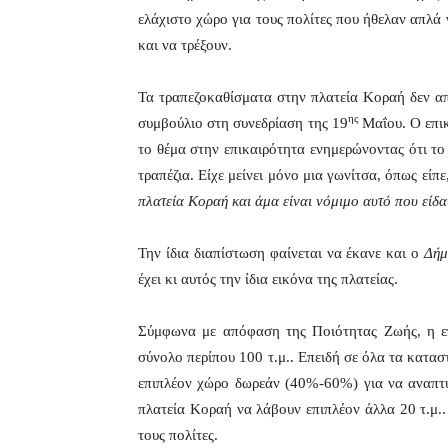
ελάχιστο χώρο για τους πολίτες που ήθελαν απλά 
και να τρέξουν.
Τα τραπεζοκαθίσματα στην πλατεία Κοραή δεν α
ης
συμβούλιο στη συνεδρίαση της 19
Μαΐου. Ο επι
το θέμα στην επικαιρότητα ενημερώνοντας ότι τ
τραπέζια. Είχε μείνει μόνο μια γωνίτσα, όπως είπε
πλατεία Κοραή και άμα είναι νόμιμο αυτό που είδα
Την ίδια διαπίστωση φαίνεται να έκανε και ο
Δήμ
έχει κι αυτός την ίδια εικόνα της πλατείας.
Σύμφωνα με απόφαση της Ποιότητας Ζωής, η επι
σύνολο περίπου 100 τ.μ.. Επειδή σε όλα τα κατα
επιπλέον χώρο δωρεάν (40%-60%) για να αναπτύ
πλατεία Κοραή να λάβουν επιπλέον άλλα 20 τ.μ.. 
τους πολίτες.