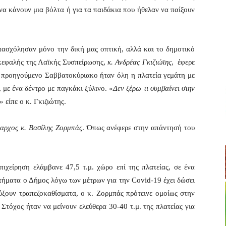
να κάνουν μια βόλτα ή για τα παιδάκια που ήθελαν να παίξουν
πασχόλησαν μόνο την δική μας οπτική, αλλά και το δημοτικό
κεφαλής της Λαϊκής Συσπείρωσης,
κ. Ανδρέας Γκιζιώτης
, έφερε
ο προηγούμενο Σαββατοκύριακο ήταν όλη η πλατεία γεμάτη με
, με ένα δέντρο με παγκάκι ξύλινο. «
Δεν ξέρω τι συμβαίνει στην
» είπε ο κ. Γκιζιώτης.
αρχος κ. Βασίλης Ζορμπάς
. Όπως ανέφερε στην απάντησή του
χείρηση ελάμβανε 47,5 τ.μ. χώρο επί της πλατείας, σε ένα
στήματα ο Δήμος λόγω των μέτρων για την Covid-19 έχει δώσει
ξουν τραπεζοκαθίσματα, ο κ. Ζορμπάς πρότεινε ομοίως στην
Στόχος ήταν να μείνουν ελεύθερα 30-40 τ.μ. της πλατείας για