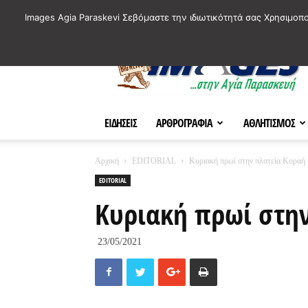
ΙΣΤΟΡΙΚΑ ΣΗΜΕΙΑ ΤΗΣ ΠΟΛΗΣ
ΠΛΗΡΟΦΟΡΙΕΣ
ΠΟΛΙΤΙ
Images Agia Paraskevi Σεβόμαστε την ιδιωτικότητά σας Χρησιμοπ
AParaskevi-
Images
ΕΙΔΗΣΕΙΣ
ΑΡΘΡΟΓΡΑΦΙΑ
ΑΘΛΗΤΙΣΜΟΣ
Αρχική
EDITORIAL
Κυριακή πρωί στην πλατεία Κοραή
EDITORIAL
Κυριακή πρωί στη
23/05/2021