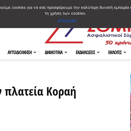
ΣΜΟΣ
ΧΑΡΤΗΣ
BLOG IMAGES
ΠΟΙΟΙ ΕΙΜΑΣΤΕ
[ ΕΠΙΚΟΙΝΩΝΙΑ ]
οιούμε cookies για να σας προσφέρουμε την καλύτερη δυνατή εμπειρία 
τη χρήση των cookies.
ΑΠΟΔΟΧΗ
ΑΥΤΟΔΙΟΙΚΗΣΗ
ΔΗΜΟΤΙΚΑ
ΕΚΔΗΛΩΣΕΙΣ
ΕΚΛΟΓΕΣ
ν πλατεία Κοραή