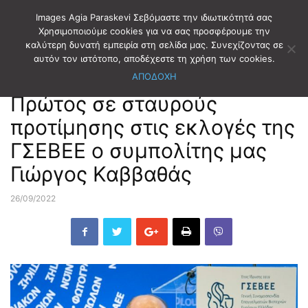
Images Agia Paraskevi Σεβόμαστε την ιδιωτικότητά σας
Χρησιμοποιούμε cookies για να σας προσφέρουμε την
καλύτερη δυνατή εμπειρία στη σελίδα μας. Συνεχίζοντας σε
Αρχική
ΣΥΛΛΟΓΟΙ-ΦΟΡΕΙΣ
ΦΟΡΕΙΣ
αυτόν τον ιστότοπο, αποδέχεστε τη χρήση των cookies.
ΑΠΟΔΟΧΗ
ΣΥΛΛΟΓΟΙ-ΦΟΡΕΙΣ
ΦΟΡΕΙΣ
Πρώτος σε σταυρούς
προτίμησης στις εκλογές της
ΓΣΕΒΕΕ ο συμπολίτης μας
Γιώργος Καββαθάς
26/09/2022