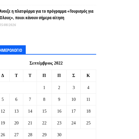
Άνοιξε η πλατφόρμα για το πρόγραμμα «Τουρισμός για
Όλους», ποιοι κάνουν σήμερα αίτηση
05/08/2026
ΗΜΕΡΟΛΟΓΙΟ
Σεπτέμβριος 2022
Δ
Τ
Τ
Π
Π
Σ
Κ
1
2
3
4
5
6
7
8
9
10
11
12
13
14
15
16
17
18
19
20
21
22
23
24
25
26
27
28
29
30