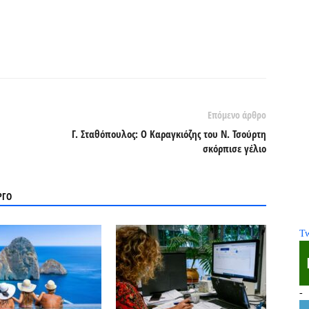
Επόμενο άρθρο
Γ. Σταθόπουλος: Ο Καραγκιόζης του Ν. Τσούρτη
σκόρπισε γέλιο
ΡΓΟ
Tw
-