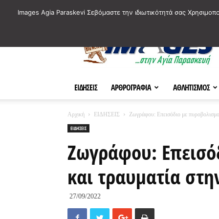
ΙΣΤΟΡΙΚΑ ΣΗΜΕΙΑ ΤΗΣ ΠΟΛΗΣ
ΠΛΗΡΟΦΟΡΙΕΣ
ΠΟΛΙΤΙ
Images Agia Paraskevi Σεβόμαστε την ιδιωτικότητά σας Χρησιμοπ
AParaskevi-
Images
ΕΙΔΗΣΕΙΣ
ΑΡΘΡΟΓΡΑΦΙΑ
ΑΘΛΗΤΙΣΜΟΣ
Αρχική
ΕΙΔΗΣΕΙΣ
Ζωγράφου: Επεισόδιο με πυροβολισμο
ΕΙΔΗΣΕΙΣ
Ζωγράφου: Επεισό
και τραυματία στ
27/09/2022