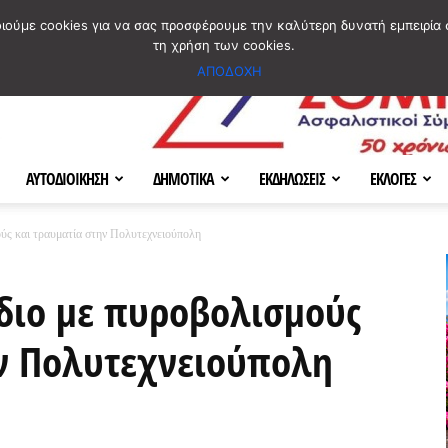
ΣΜΟΣ
ΧΑΡΤΗΣ
BLOG IMAGES
ΠΟΙΟΙ ΕΙΜΑΣΤΕ
[ ΕΠΙΚΟΙΝΩΝΙΑ ]
οιούμε cookies για να σας προσφέρουμε την καλύτερη δυνατή εμπειρία 
τη χρήση των cookies.
ΑΠΟΔΟΧΗ
ΑΥΤΟΔΙΟΙΚΗΣΗ
ΔΗΜΟΤΙΚΑ
ΕΚΔΗΛΩΣΕΙΣ
ΕΚΛΟΓΕΣ
ύς και τραυματία στην Πολυτεχνειούπολη
διο με πυροβολισμούς
ην Πολυτεχνειούπολη