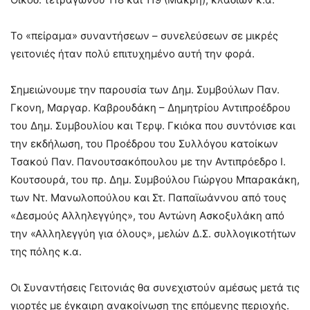
Το «πείραμα» συναντήσεων – συνελεύσεων σε μικρές
γειτονιές ήταν πολύ επιτυχημένο αυτή την φορά.
Σημειώνουμε την παρουσία των Δημ. Συμβούλων Παν.
Γκονη, Μαργαρ. Καβρουδάκη – Δημητρίου Αντιπροέδρου
του Δημ. Συμβουλίου και Τερψ. Γκιόκα που συντόνισε και
την εκδήλωση, του Προέδρου του Συλλόγου κατοίκων
Τσακού Παν. Πανουτσακόπουλου με την Αντιπρόεδρο Ι.
Κουτσουρά, του πρ. Δημ. Συμβούλου Γιώργου Μπαρακάκη,
των Ντ. Μανωλοπούλου και Στ. Παπαϊωάννου από τους
«Δεσμούς Αλληλεγγύης», του Αντώνη Ασκοξυλάκη από
την «Αλληλεγγύη για όλους», μελών Δ.Σ. συλλογικοτήτων
της πόλης κ.α.
Οι Συναντήσεις Γειτονιάς θα συνεχιστούν αμέσως μετά τις
γιορτές με έγκαιρη ανακοίνωση της επόμενης περιοχής.