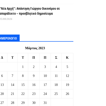
“Νέα Αρχή”: Απάντηση Γιώργου Οικονόμου σε
απαράδεκτο – προσβλητικό δημοσίευμα
05/08/2026
ΗΜΕΡΟΛΟΓΙΟ
Μάρτιος 2023
Δ
Τ
Τ
Π
Π
Σ
Κ
1
2
3
4
5
6
7
8
9
10
11
12
13
14
15
16
17
18
19
20
21
22
23
24
25
26
27
28
29
30
31