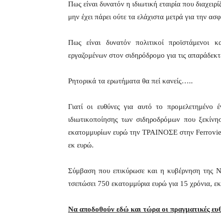
Πως είναι δυνατόν η ιδιωτική εταιρία που διαχειρ
μην έχει πάρει ούτε τα ελάχιστα μετρά για την ασ
Πως είναι δυνατόν πολιτικοί προϊστάμενοι κ
εργαζομένων στον σιδηρόδρομο για τις απαράδεκ
Ρητορικά τα ερωτήματα θα πεί κανείς…..
Γιατί οι ευθύνες για αυτό το προμελετημένο 
ιδιωτικοποίησης των σιδηροδρόμων που ξεκίν
εκατομμυρίων ευρώ την ΤΡΑΙΝΟΣΕ στην Ferrovie d
εκ ευρώ.
Σύμβαση που επικύρωσε και η κυβέρνηση της ΝΔ
τσεπώσει 750 εκατομμύρια ευρώ για 15 χρόνια, 
Να αποδοθούν εδώ και τώρα οι πραγματικές ευ