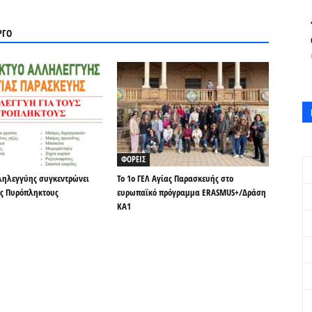
ΡΓΟ
ΦΟΡΕΙΣ
ληλεγγύης συγκεντρώνει
Το 1ο ΓΕΛ Αγίας Παρασκευής στο
υς Πυρόπληκτους
ευρωπαϊκό πρόγραμμα ERASMUS+/Δράση
ΚΑ1