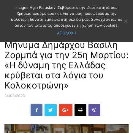
Images Agia Paraskevi Σεβόμαστε την ιδιωτικότητά σας
Χρησιμοποιούμε cookies για να σας προσφέρουμε την
καλύτερη δυνατή εμπειρία στη σελίδα μας. Συνεχίζοντας σε
Αρχική
ΔΗΜΟΤΙΚΑ ΝΕΑ
αυτόν τον ιστότοπο, αποδέχεστε τη χρήση των cookies.
ΑΠΟΔΟΧΗ
ΔΗΜΟΤΙΚΑ ΝΕΑ
Μήνυμα Δημάρχου Βασίλη
Ζορμπά για την 25η Μαρτίου:
«Η δύναμη της Ελλάδας
κρύβεται στα λόγια του
Κολοκοτρώνη»
24/03/2023