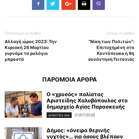
Προηγούμενο άρθρο
Επόμενο άρθρο
Αλλαγή ώρας 2023: Την
“Νίκη των Πολιτών”:
Κυριακή 26 Μαρτίου
Επιτυχημένη στο
γυρνάμε τα ρολόγια
Κοντόπευκο η 9η
μπροστά
συνάντηση Γειτονιάς
ΠΑΡΟΜΟΙΑ ΑΡΘΡΑ
Ο «χρυσός» πολίστας
Αριστείδης Χαλυβόπουλος στο
δημαρχείο Αγίας Παρασκευής
31/07/2026
ΔΗΜΟΤΙΚΑ ΝΕΑ
Δήμος: «όνειρα θερινής
νυχτός»… για όσους βλέπουν