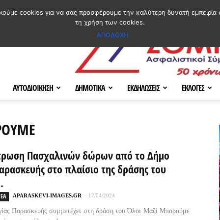
ΣΜΟΣ
ΧΑΡΤΗΣ
BLOG IMAGES
ΠΟΙΟΙ ΕΙΜΑΣΤΕ
[ ΕΠΙΚΟΙΝΩΝΙΑ ]
οιούμε cookies για να σας προσφέρουμε την καλύτερη δυνατή εμπειρία 
τη χρήση των cookies.
ΑΠΟΔΟΧΗ
ΑΥΤΟΔΙΟΙΚΗΣΗ
ΔΗΜΟΤΙΚΑ
ΕΚΔΗΛΩΣΕΙΣ
ΕΚΛΟΓΕΣ
ΟΡΟΥΜΕ
τρωση Πασχαλινών δώρων από το Δήμο
αρασκευής στο πλαίσιο της δράσης του
.
ΕΑ
APARASKEVI-IMAGES.GR
-
17/04/2024
γίας Παρασκευής συμμετέχει στη δράση του Όλοι Μαζί Μπορούμε