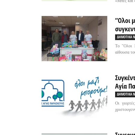
«Μπες και 
“Ολοι μ
συγκεντ
ΔΗΜΟΤΙΚΑ Ν
Το "Ολοι 
αίθουσα το
Συγκέν
Αγία Π
ΔΗΜΟΤΙΚΑ Ν
Οι γιορτέ
χριστουγενν
Συνεργα