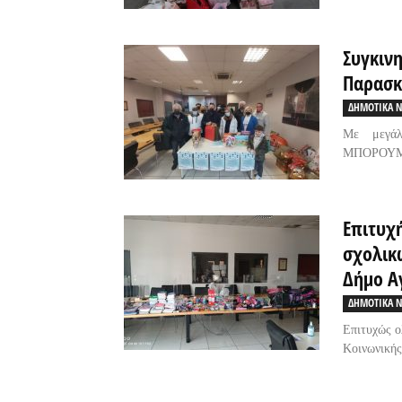
Συγκιν
Παρασκ
ΔΗΜΟΤΙΚΑ Ν
Με μεγά
ΜΠΟΡΟΥΜΕ»
Επιτυχ
σχολικ
Δήμο Α
ΔΗΜΟΤΙΚΑ Ν
Επιτυχώς 
Κοινωνικής