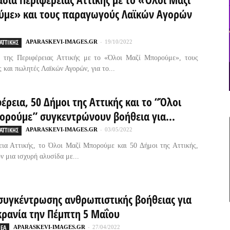
με» και τους παραγωγούς Λαϊκών Αγορών
ΑΤΤΙΚΗΣ
APARASKEVI-IMAGES.GR
-
19/10/2022
α της Περιφέρειας Αττικής με το «Όλοι Μαζί Μπορούμε», τους
 και πωλητές Λαϊκών Αγορών, για το...
έρεια, 50 Δήμοι της Αττικής και το “Όλοι
πορούμε” συγκεντρώνουν βοήθεια για...
ΑΤΤΙΚΗΣ
APARASKEVI-IMAGES.GR
-
03/05/2022
ια Αττικής, το Όλοι Μαζί Μπορούμε και 50 Δήμοι της Αττικής,
ν μια ισχυρή αλυσίδα με...
συγκέντρωσης ανθρωπιστικής βοήθειας για
κρανία την Πέμπτη 5 Μαΐου
ΕΑ
APARASKEVI-IMAGES.GR
-
27/04/2022