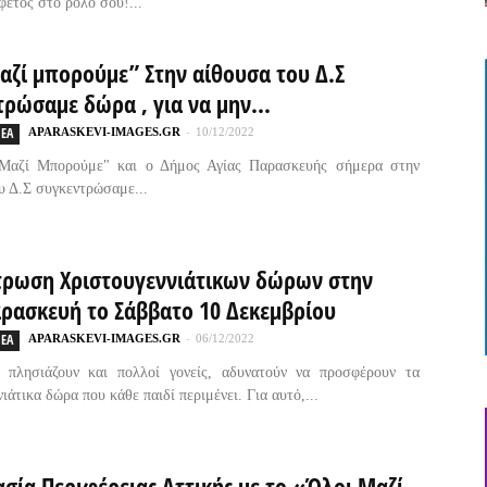
φέτος στο ρόλο σου!...
αζί μπορούμε” Στην αίθουσα του Δ.Σ
ρώσαμε δώρα , για να μην...
ΕΑ
APARASKEVI-IMAGES.GR
-
10/12/2022
Μαζί Μπορούμε" και ο Δήμος Αγίας Παρασκευής σήμερα στην
υ Δ.Σ συγκεντρώσαμε...
τρωση Χριστουγεννιάτικων δώρων στην
αρασκευή το Σάββατο 10 Δεκεμβρίου
ΕΑ
APARASKEVI-IMAGES.GR
-
06/12/2022
ς πλησιάζουν και πολλοί γονείς, αδυνατούν να προσφέρουν τα
ιάτικα δώρα που κάθε παιδί περιμένει. Για αυτό,...
σία Περιφέρειας Αττικής με το «Όλοι Μαζί