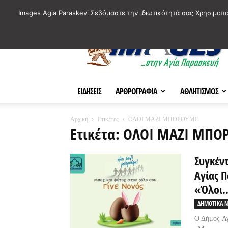
ΙΣΤΟΡΙΚΑ ΣΗΜΕΙΑ ΤΗΣ ΠΟΛΗΣ
ΠΛΗΡΟΦΟΡΙΕΣ
ΠΟΛΙΤΙ
Images Agia Paraskevi Σεβόμαστε την ιδιωτικότητά σας Χρησιμοπ
AParaskevi-
Images
ΕΙΔΗΣΕΙΣ
ΑΡΘΡΟΓΡΑΦΙΑ
ΑΘΛΗΤΙΣΜΟΣ
Αρχική
Ετικέτες
ΟΛΟΙ ΜΑΖΙ ΜΠΟΡΟΥΜΕ
Ετικέτα: ΟΛΟΙ ΜΑΖΙ ΜΠ
Συγκέν
Αγίας Π
«Όλοι..
ΔΗΜΟΤΙΚΑ Ν
Ο Δήμος Α