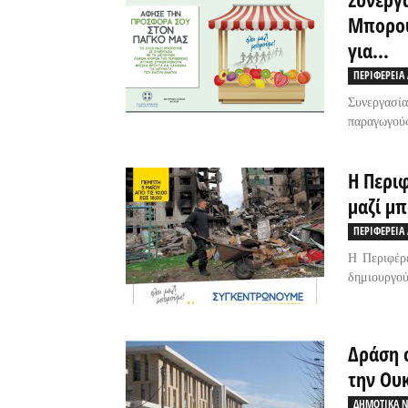
Μπορού
για...
ΠΕΡΙΦΕΡΕΙΑ 
Συνεργασί
παραγωγούς
Η Περιφ
μαζί μ
ΠΕΡΙΦΕΡΕΙΑ 
Η Περιφέρε
δημιουργού
Δράση 
την Ου
ΔΗΜΟΤΙΚΑ Ν