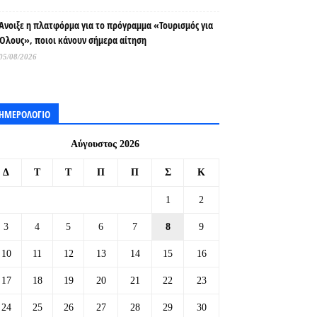
Άνοιξε η πλατφόρμα για το πρόγραμμα «Τουρισμός για
Όλους», ποιοι κάνουν σήμερα αίτηση
05/08/2026
ΗΜΕΡΟΛΟΓΙΟ
Αύγουστος 2026
Δ
Τ
Τ
Π
Π
Σ
Κ
1
2
3
4
5
6
7
8
9
10
11
12
13
14
15
16
17
18
19
20
21
22
23
24
25
26
27
28
29
30