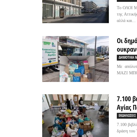
To ΟΛΟΙ Μ
της Αττική
αλλά και...
Οι δημό
ουκραν
ΔΗΜΟΤΙΚΑ Ν
Με απόλυτ
ΜΑΖΙ ΜΠΟΡ
7.100 β
Αγίας 
ΕΚΔΗΛΩΣΕΙΣ
7.100 βιβλ
δράση του 