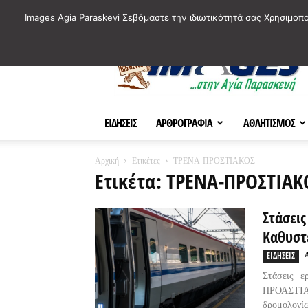
ΙΣΤΟΡΙΚΑ ΣΗΜΕΙΑ ΤΗΣ ΠΟΛΗΣ
ΠΛΗΡΟΦΟΡΙΕΣ
ΠΟΛΙΤΙ
Images Agia Paraskevi Σεβόμαστε την ιδιωτικότητά σας Χρησιμοπ
AParaskevi-
Images
ΕΙΔΗΣΕΙΣ
ΑΡΘΡΟΓΡΑΦΙΑ
ΑΘΛΗΤΙΣΜΟΣ
Αρχική
Ετικέτες
ΤΡΕΝΑ-ΠΡΟΣΤΙΑΚΟΣ
Ετικέτα: ΤΡΕΝΑ-ΠΡΟΣΤΙΑΚ
Στάσεις
Καθυστ
ΕΙΔΗΣΕΙΣ
Στάσεις ε
ΠΡΟΑΣΤΙΑΚ
δρομολογίω