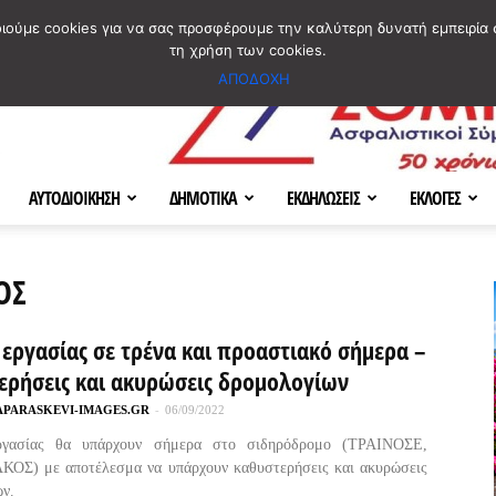
ΣΜΟΣ
ΧΑΡΤΗΣ
BLOG IMAGES
ΠΟΙΟΙ ΕΙΜΑΣΤΕ
[ ΕΠΙΚΟΙΝΩΝΙΑ ]
οιούμε cookies για να σας προσφέρουμε την καλύτερη δυνατή εμπειρία 
τη χρήση των cookies.
ΑΠΟΔΟΧΗ
ΑΥΤΟΔΙΟΙΚΗΣΗ
ΔΗΜΟΤΙΚΑ
ΕΚΔΗΛΩΣΕΙΣ
ΕΚΛΟΓΕΣ
ΟΣ
 εργασίας σε τρένα και προαστιακό σήμερα –
ερήσεις και ακυρώσεις δρομολογίων
APARASKEVI-IMAGES.GR
-
06/09/2022
ργασίας θα υπάρχουν σήμερα στο σιδηρόδρομο (ΤΡΑΙΝΟΣΕ,
ΟΣ) με αποτέλεσμα να υπάρχουν καθυστερήσεις και ακυρώσεις
ν.