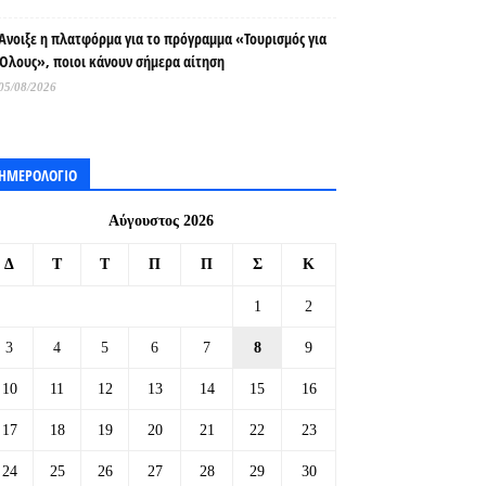
Άνοιξε η πλατφόρμα για το πρόγραμμα «Τουρισμός για
Όλους», ποιοι κάνουν σήμερα αίτηση
05/08/2026
ΗΜΕΡΟΛΟΓΙΟ
Αύγουστος 2026
Δ
Τ
Τ
Π
Π
Σ
Κ
1
2
3
4
5
6
7
8
9
10
11
12
13
14
15
16
17
18
19
20
21
22
23
24
25
26
27
28
29
30