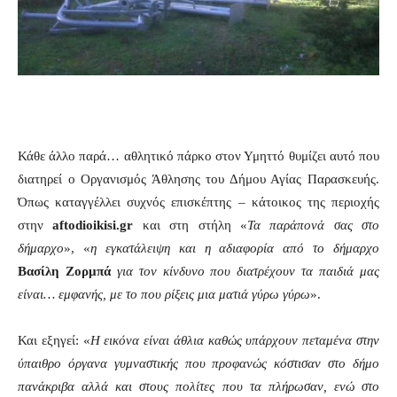
Κάθε άλλο παρά… αθλητικό πάρκο στον Υμηττό θυμίζει αυτό που
διατηρεί ο Οργανισμός Άθλησης του Δήμου Αγίας Παρασκευής.
Όπως καταγγέλλει συχνός επισκέπτης – κάτοικος της περιοχής
στην
aftodioikisi.gr
και στη στήλη «
Τα παράπονά σας στο
δήμαρχο
», «
η εγκατάλειψη
και η αδιαφορία από το δήμαρχο
Βασίλη Ζορμπά
για τον κίνδυνο που διατρέχουν τα παιδιά μας
είναι… εμφανής, με το που ρίξεις μια ματιά γύρω γύρω
».
Και εξηγεί: «
Η εικόνα είναι άθλια καθώς
υ
πάρχουν πεταμένα στην
ύπαιθρο όργανα γυμναστικής που προφανώς κόστισαν στο δήμο
πανάκριβα
αλλά και στους πολίτες που τα πλήρωσαν, ενώ στο