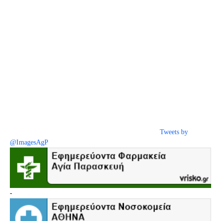
Tweets by
@ImagesAgP
-