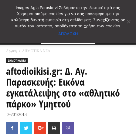
Images Agia Paraskevi Σεβόμαστε την ιδιωτικότητά σας
Χρησιμοποιούμε cookies για να σας προσφέρουμε την
καλύτερη δυνατή εμπειρία στη σελίδα μας. Συνεχίζοντας σε
αυτόν τον ιστότοπο, αποδέχεστε τη χρήση των cookies.
ΑΠΟΔΟΧΗ
Αρχική
ΔΗΜΟΤΙΚΑ ΝΕΑ
ΔΗΜΟΤΙΚΑ ΝΕΑ
aftodioikisi.gr: Δ. Αγ.
Παρασκευής: Εικόνα
εγκατάλειψης στο «αθλητικό
πάρκο» Υμηττού
26/01/2013