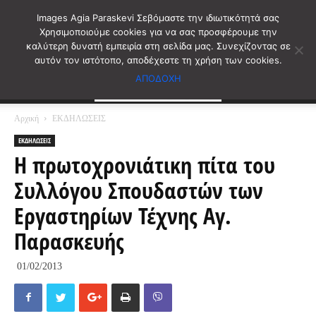
Images Agia Paraskevi Σεβόμαστε την ιδιωτικότητά σας
Χρησιμοποιούμε cookies για να σας προσφέρουμε την
καλύτερη δυνατή εμπειρία στη σελίδα μας. Συνεχίζοντας σε
αυτόν τον ιστότοπο, αποδέχεστε τη χρήση των cookies.
ΑΠΟΔΟΧΗ
Αρχική
ΕΚΔΗΛΩΣΕΙΣ
ΕΚΔΗΛΩΣΕΙΣ
Η πρωτοχρονιάτικη πίτα του
Συλλόγου Σπουδαστών των
Εργαστηρίων Τέχνης Αγ.
Παρασκευής
01/02/2013