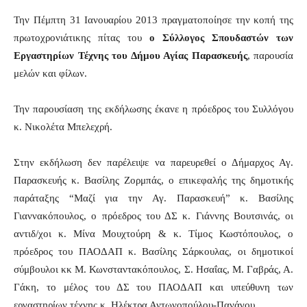
Την Πέμπτη 31 Ιανουαρίου 2013 πραγματοποίησε την κοπή της
πρωτοχρονιάτικης πίτας του
ο Σύλλογος Σπουδαστών των
Εργαστηρίων Τέχνης του Δήμου Αγίας Παρασκευής
, παρουσία
μελών και φίλων.
Την παρουσίαση της εκδήλωσης έκανε η πρόεδρος του Συλλόγου
κ. Νικολέτα Μπελεχρή.
Στην εκδήλωση δεν παρέλειψε να παρευρεθεί ο Δήμαρχος Αγ.
Παρασκευής κ. Βασίλης Ζορμπάς, ο επικεφαλής της δημοτικής
παράταξης “Μαζί για την Αγ. Παρασκευή” κ. Βασίλης
Γιαννακόπουλος, ο πρόεδρος του ΔΣ κ. Γιάννης Βουτσινάς, οι
αντιδ/χοι κ. Μίνα Μουχτούρη & κ. Τίμος Κωστόπουλος, ο
πρόεδρος του ΠΑΟΔΑΠ κ. Βασίλης Σάρκουλας, οι δημοτικοί
σύμβουλοι κκ Μ. Κωνσταντακόπουλος, Σ. Ησαΐας, Μ. Γαβράς, Α.
Γάκη, το μέλος του ΔΣ του ΠΑΟΔΑΠ και υπεύθυνη των
εργαστηρίων τέχνης κ. Ηλέκτρα Αντωνοπούλου-Πανάγου.