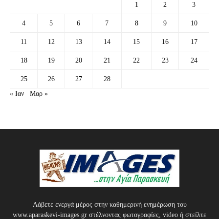
1
2
3
4
5
6
7
8
9
10
11
12
13
14
15
16
17
18
19
20
21
22
23
24
25
26
27
28
« Ιαν
Μαρ »
Λάβετε ενεργά μέρος στην καθημερινή ενημέρωση του
www.aparaskevi-images.gr στέλνοντας φωτογραφίες, video ή στείλτε