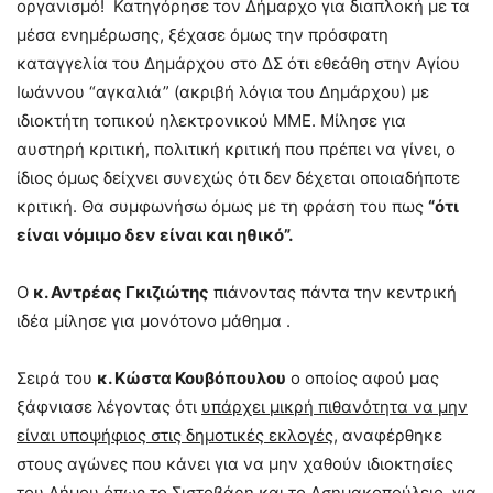
οργανισμό! Κατηγόρησε τον Δήμαρχο για διαπλοκή με τα
μέσα ενημέρωσης, ξέχασε όμως την πρόσφατη
καταγγελία του Δημάρχου στο ΔΣ ότι εθεάθη στην Αγίου
Ιωάννου “αγκαλιά” (ακριβή λόγια του Δημάρχου) με
ιδιοκτήτη τοπικού ηλεκτρονικού ΜΜΕ. Μίλησε για
αυστηρή κριτική, πολιτική κριτική που πρέπει να γίνει, ο
ίδιος όμως δείχνει συνεχώς ότι δεν δέχεται οποιαδήποτε
κριτική. Θα συμφωνήσω όμως με τη φράση του πως
“ότι
είναι νόμιμο δεν είναι και ηθικό”.
Ο
κ. Αντρέας Γκιζιώτης
πιάνοντας πάντα την κεντρική
ιδέα μίλησε για μονότονο μάθημα .
Σειρά του
κ. Κώστα Κουβόπουλου
ο οποίος αφού μας
ξάφνιασε λέγοντας ότι
υπάρχει μικρή πιθανότητα να μην
είναι υποψήφιος στις δημοτικές εκλογές
, αναφέρθηκε
στους αγώνες που κάνει για να μην χαθούν ιδιοκτησίες
του Δήμου όπως το Σιστοβάρη και το Ασημακοπούλειο, για