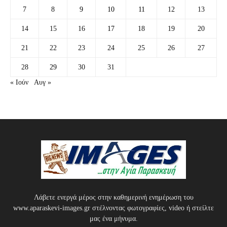
7
8
9
10
11
12
13
14
15
16
17
18
19
20
21
22
23
24
25
26
27
28
29
30
31
« Ιούν
Αυγ »
Λάβετε ενεργά μέρος στην καθημερινή ενημέρωση του
www.aparaskevi-images.gr στέλνοντας φωτογραφίες, video ή στείλτε
μας ένα μήνυμα.