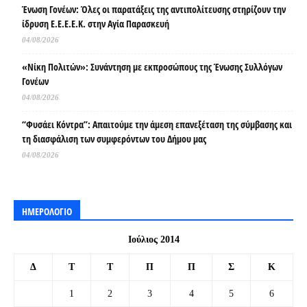
Ένωση Γονέων: Όλες οι παρατάξεις της αντιπολίτευσης στηρίζουν την
ίδρυση Ε.Ε.Ε.Ε.Κ. στην Αγία Παρασκευή
04/08/2026
«Νίκη Πολιτών»: Συνάντηση με εκπροσώπους της Ένωσης Συλλόγων
Γονέων
04/08/2026
“Φυσάει Κόντρα”: Απαιτούμε την άμεση επανεξέταση της σύμβασης και
τη διασφάλιση των συμφερόντων του Δήμου μας
04/08/2026
ΗΜΕΡΟΛΟΓΙΟ
Ιούλιος 2014
Δ
Τ
Τ
Π
Π
Σ
Κ
1
2
3
4
5
6