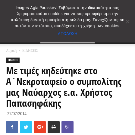
Images Agia Paraskevi Σεβόμαστε την ιδιωτικότητά σας
Χρησιμοποιούμε cookies για να σας προσφέρουμε την
καλύτερη δυνατή εμπειρία στη σελίδα μας. Συνεχίζοντας σε
αυτόν τον ιστότοπο, αποδέχεστε τη χρήση των cookies.
ΑΠΟΔΟΧΗ
Αρχική
ΕΙΔΗΣΕΙΣ
ΕΙΔΗΣΕΙΣ
Με τιμές κηδεύτηκε στο
Α΄Νεκροταφείο ο συμπολίτης
μας Ναύαρχος ε.α. Χρήστος
Παπασηφάκης
27/07/2014