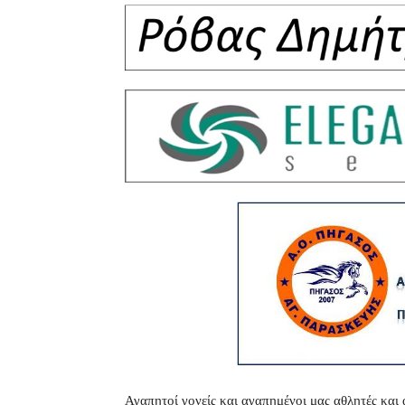
Αγαπητοί γονείς και αγαπημένοι μας αθλητές και α