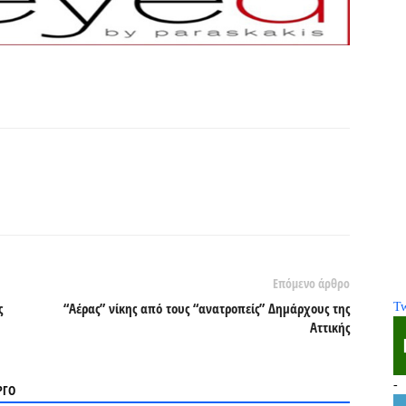
Επόμενο άρθρο
ς
“Αέρας” νίκης από τους “ανατροπείς” Δημάρχους της
Tw
Αττικής
-
ΡΓΟ