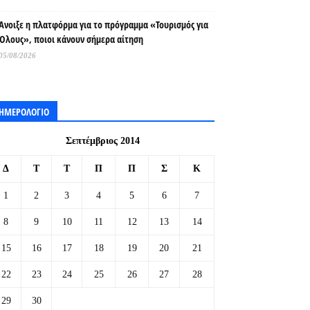
Άνοιξε η πλατφόρμα για το πρόγραμμα «Τουρισμός για
Όλους», ποιοι κάνουν σήμερα αίτηση
05/08/2026
ΗΜΕΡΟΛΟΓΙΟ
Σεπτέμβριος 2014
Δ
Τ
Τ
Π
Π
Σ
Κ
1
2
3
4
5
6
7
8
9
10
11
12
13
14
15
16
17
18
19
20
21
22
23
24
25
26
27
28
29
30