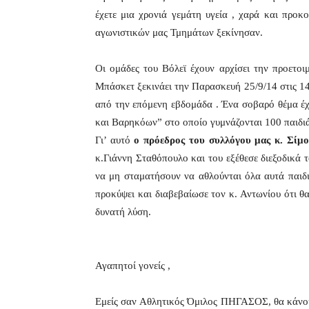
έχετε μια χρονιά γεμάτη υγεία , χαρά και προ
αγωνιστικών μας Τμημάτων ξεκίνησαν.
Οι ομάδες του Βόλεϊ έχουν αρχίσει την προετο
Μπάσκετ ξεκινάει την Παρασκευή 25/9/14 στις 1
από την επόμενη εβδομάδα . Ένα σοβαρό θέμα έ
και Βαρηκόων” στο οποίο γυμνάζονται 100 παιδι
Γι’ αυτό
ο πρόεδρος του συλλόγου μας κ. Σίμ
κ.Γιάννη Σταθόπουλο και του εξέθεσε διεξοδικά 
να μη σταματήσουν να αθλούνται όλα αυτά παιδ
προκύψει και διαβεβαίωσε τον κ. Αντωνίου ότι θ
δυνατή λύση.
–
Αγαπητοί γονείς ,
Εμείς σαν Αθλητικός Όμιλος ΠΗΓΑΣΟΣ, θα κάνουμε