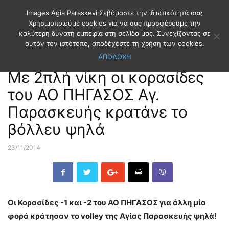
Images Agia Paraskevi Σεβόμαστε την ιδιωτικότητά σας
Χρησιμοποιούμε cookies για να σας προσφέρουμε την
καλύτερη δυνατή εμπειρία στη σελίδα μας. Συνεχίζοντας σε
Αρχική
ΑΘΛΗΤΙΣΜΟΣ
ΒΟΛΛΕΪ
αυτόν τον ιστότοπο, αποδέχεστε τη χρήση των cookies.
ΑΠΟΔΟΧΗ
ΑΘΛΗΤΙΣΜΟΣ
ΒΟΛΛΕΪ
Με 2πλή νίκη οι κορασίδες
του ΑΟ ΠΗΓΑΣΟΣ Αγ.
Παρασκευής κρατάνε το
βόλλευ ψηλά
23/11/2014
Οι Κορασίδες -1 και -2 του ΑΟ ΠΗΓΑΣΟΣ για άλλη μία
φορά κράτησαν το volley της Αγίας Παρασκευής ψηλά!