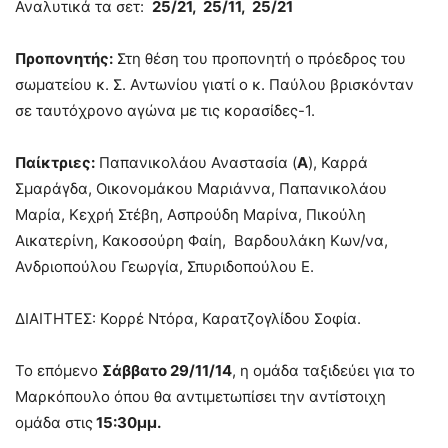
Αναλυτικά τα σετ:
25/21, 25/11, 25/21
Προπονητής:
Στη θέση του προπονητή ο πρόεδρος του
σωματείου κ. Σ. Αντωνίου γιατί ο κ. Παύλου βρισκόνταν
σε ταυτόχρονο αγώνα με τις κορασίδες-1.
Παίκτριες:
Παπανικολάου Αναστασία (
Α
), Καρρά
Σμαράγδα, Οικονομάκου Μαριάννα, Παπανικολάου
Μαρία, Κεχρή Στέβη, Ασπρούδη Μαρίνα, Πικούλη
Αικατερίνη, Κακοσούρη Φαίη, Βαρδουλάκη Κων/να,
Ανδριοπούλου Γεωργία, Σπυριδοπούλου Ε.
ΔΙΑΙΤΗΤΕΣ: Κορρέ Ντόρα, Καρατζογλίδου Σοφία.
Το επόμενο
Σάββατο 29/11/14
, η ομάδα ταξιδεύει για το
Μαρκόπουλο όπου θα αντιμετωπίσει την αντίστοιχη
ομάδα στις
15:30μμ.