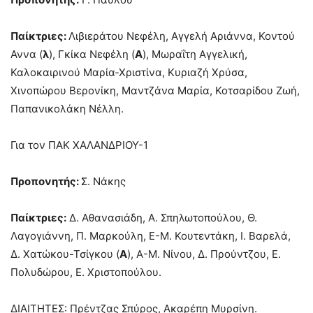
Παίκτριες:
Λιβιεράτου Νεφέλη, Αγγελή Αριάννα, Κοντού
Αννα (
λ
), Γκίκα Νεφέλη (
Α
), Μωραΐτη Αγγελική,
Καλοκαιρινού Μαρία-Χριστίνα, Κυριαζή Χρύσα,
Χινοπώρου Βερονίκη, Μαντζάνα Μαρία, Κοτσαρίδου Ζωή,
Παπανικολάκη Νέλλη.
Για τον ΠΑΚ ΧΑΛΑΝΔΡΙΟΥ-1
Προπονητής:
Σ. Νάκης
Παίκτριες:
Δ. Αθανασιάδη, Α. Σπηλωτοπούλου, Θ.
Λαγογιάννη, Π. Μαρκούλη, Ε-Μ. Κουτεντάκη, Ι. Βαρελά,
Δ. Χατώκου-Τσίγκου (
Α
), Α-Μ. Νίνου, Δ. Προύντζου, Ε.
Πολυδώρου, Ε. Χριστοπούλου.
ΔΙΑΙΤΗΤΕΣ: Πρέντζας Σπύρος, Ακαρέπη Μυρσίνη.