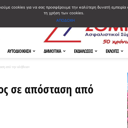
ΣΜΟΣ
ΧΑΡΤΗΣ
BLOG IMAGES
ΠΟΙΟΙ ΕΙΜΑΣΤΕ
[ ΕΠΙΚΟΙΝΩΝΙΑ ]
οιούμε cookies για να σας προσφέρουμε την καλύτερη δυνατή εμπειρία 
τη χρήση των cookies.
ΑΠΟΔΟΧΗ
ΑΥΤΟΔΙΟΙΚΗΣΗ
ΔΗΜΟΤΙΚΑ
ΕΚΔΗΛΩΣΕΙΣ
ΕΚΛΟΓΕΣ
αση από την αλήθεια»
ς σε απόσταση από