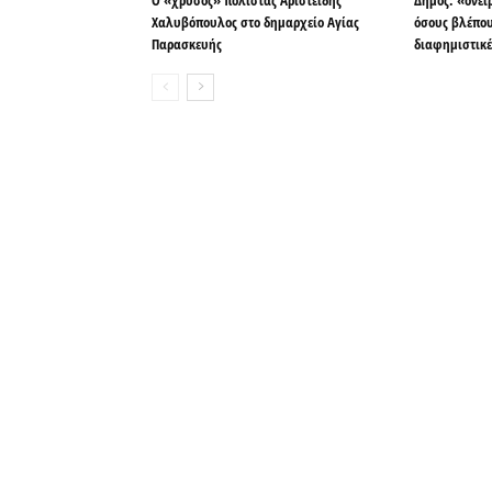
Ο «χρυσός» πολίστας Αριστείδης
Δήμος: «όνει
Χαλυβόπουλος στο δημαρχείο Αγίας
όσους βλέπου
Παρασκευής
διαφημιστικέ