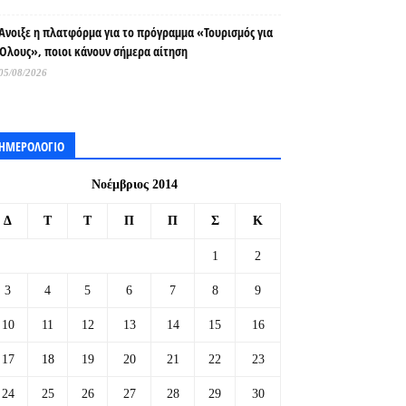
Άνοιξε η πλατφόρμα για το πρόγραμμα «Τουρισμός για
Όλους», ποιοι κάνουν σήμερα αίτηση
05/08/2026
ΗΜΕΡΟΛΟΓΙΟ
Νοέμβριος 2014
Δ
Τ
Τ
Π
Π
Σ
Κ
1
2
3
4
5
6
7
8
9
10
11
12
13
14
15
16
17
18
19
20
21
22
23
24
25
26
27
28
29
30