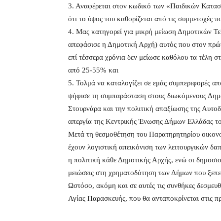
3. Αναφέρεται στον κωδικό των «Παιδικών Κατα
ότι το ύψος του καθορίζεται από τις συμμετοχές π
4. Μας κατηγορεί για μικρή μείωση Δημοτικών Τ
απεφάσισε η Δημοτική Αρχή) αυτός που στον πρώτ
επί τέσσερα χρόνια δεν μείωσε καθόλου τα τέλη 
από 25-55% και
5. Τολμά να καταλογίζει σε εμάς συμπεριφορές α
ψήφισε τη συμπαράσταση στους διωκόμενους Δημάρ
Στουρνάρα και την πολιτική απαξίωσης της Αυτο
απεργία της Κεντρικής Ένωσης Δήμων Ελλάδας το
Μετά τη θεσμοθέτηση του Παρατηρητηρίου οικον
έχουν λογιστική απεικόνιση των λειτουργικών δα
η πολιτική κάθε Δημοτικής Αρχής, ενώ οι δημοσιον
μειώσεις στη χρηματοδότηση των Δήμων που ξεπ
Ωστόσο, ακόμη και σε αυτές τις συνθήκες δεσμευ
Αγίας Παρασκευής, που θα ανταποκρίνεται στις π
–