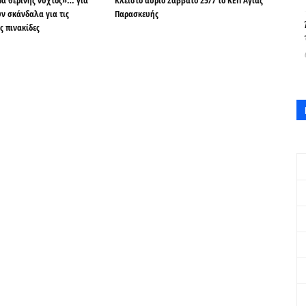
ρα θερινής νυχτός»… για
Κλειστό αύριο Σάββατο 25/7 το ΚΕΠ Αγίας
ν σκάνδαλα για τις
Παρασκευής
ς πινακίδες