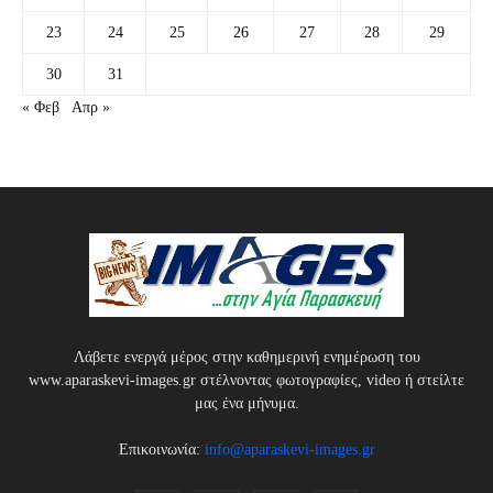
23
24
25
26
27
28
29
30
31
« Φεβ
Απρ »
Λάβετε ενεργά μέρος στην καθημερινή ενημέρωση του
www.aparaskevi-images.gr στέλνοντας φωτογραφίες, video ή στείλτε
μας ένα μήνυμα.
Επικοινωνία:
info@aparaskevi-images.gr