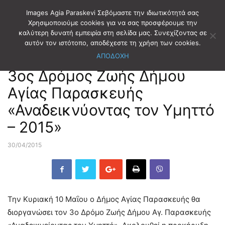
Images Agia Paraskevi Σεβόμαστε την ιδιωτικότητά σας
Χρησιμοποιούμε cookies για να σας προσφέρουμε την
καλύτερη δυνατή εμπειρία στη σελίδα μας. Συνεχίζοντας σε
Αρχική
ΕΚΔΗΛΩΣΕΙΣ
αυτόν τον ιστότοπο, αποδέχεστε τη χρήση των cookies.
ΑΠΟΔΟΧΗ
ΕΚΔΗΛΩΣΕΙΣ
3ος Δρόμος Ζωής Δήμου
Αγίας Παρασκευής
«Αναδεικνύοντας τον Υμηττό
– 2015»
30/04/2015
Την Κυριακή 10 Μαΐου ο Δήμος Αγίας Παρασκευής θα
διοργανώσει τον 3ο Δρόμο Ζωής Δήμου Αγ. Παρασκευής