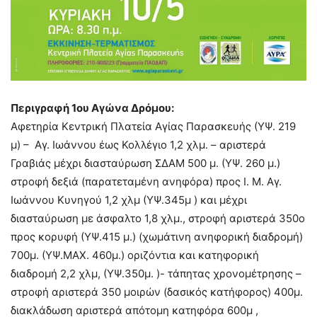
Περιγραφή 1ου Αγώνα Δρόμου:
Αφετηρία Κεντρική Πλατεία Αγίας Παρασκευής (ΥΨ. 219
μ) – Αγ. Ιωάννου έως Κολλέγιο 1,2 χλμ. – αριστερά
Γραβιάς μέχρι διασταύρωση ΣΔΑΜ 500 μ. (ΥΨ. 260 μ.)
στροφή δεξιά (παρατεταμένη ανηφόρα) προς Ι. Μ. Αγ.
Ιωάννου Κυνηγού 1,2 χλμ (ΥΨ.345μ ) και μέχρι
διασταύρωση με άσφαλτο 1,8 χλμ., στροφή αριστερά 350ο
προς κορυφή (ΥΨ.415 μ.) (χωμάτινη ανηφορική διαδρομή)
700μ. (ΥΨ.ΜΑΧ. 460μ.) οριζόντια και κατηφορική
διαδρομή 2,2 χλμ, (ΥΨ.350μ. )- τάπητας χρονομέτρησης –
στροφή αριστερά 350 μοιρών (δασικός κατήφορος) 400μ.
διακλάδωση αριστερά απότομη κατηφόρα 600μ ,