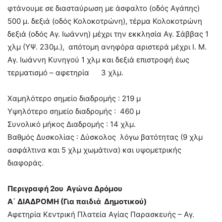
φτάνουμε σε διασταύρωση με άσφαλτο (οδός Αγάπης)
500 μ. δεξιά (οδός Κολοκοτρώνη), τέρμα Κολοκοτρώνη
δεξιά (οδός Αγ. Ιωάννη) μέχρι την εκκλησία Αγ. Σάββας 1
χλμ (ΥΨ. 230μ.), απότομη ανηφόρα αριστερά μέχρι Ι. Μ.
Αγ. Ιωάννη Κυνηγού 1 χλμ και δεξιά επιστροφή έως
τερματισμό – αφετηρία 3 χλμ.
Χαμηλότερο σημείο διαδρομής : 219 μ
Υψηλότερο σημείο διαδρομής : 460 μ
Συνολικό μήκος Διαδρομής : 14 χλμ.
Βαθμός Δυσκολίας : Δύσκολος λόγω βατότητας (9 χλμ
ασφάλτινα και 5 χλμ χωμάτινα) και υψομετρικής
διαφοράς.
Περιγραφή 2ου Αγώνα Δρόμου
Α΄ ΔΙΑΔΡΟΜΗ (Για παιδιά Δημοτικού)
Αφετηρία Κεντρική Πλατεία Αγίας Παρασκευής – Αγ.