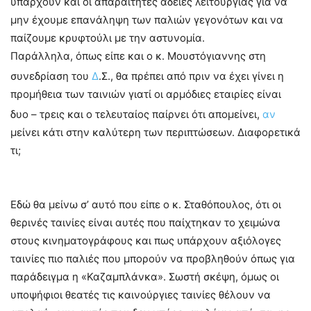
υπάρχουν και οι απαραίτητες άδειες λειτουργίας για να
μην έχουμε επανάληψη των παλιών γεγονότων και να
παίζουμε κρυφτούλι με την αστυνομία.
Παράλληλα, όπως είπε και ο κ. Μουστόγιαννης στη
συνεδρίαση του
Δ
.Σ., θα πρέπει από πριν να έχει γίνει η
προμήθεια των ταινιών γιατί οι αρμόδιες εταιρίες είναι
δυο – τρεις και ο τελευταίος παίρνει ότι απομείνει,
αν
μείνει κάτι στην καλύτερη των περιπτώσεων. Διαφορετικά
τι;
–
Εδώ θα μείνω σ’ αυτό που είπε ο κ. Σταθόπουλος, ότι οι
θερινές ταινίες είναι αυτές που παίχτηκαν το χειμώνα
στους κινηματογράφους και πως υπάρχουν αξιόλογες
ταινίες πιο παλιές που μπορούν να προβληθούν όπως για
παράδειγμα η «Καζαμπλάνκα». Σωστή σκέψη, όμως οι
υποψήφιοι θεατές τις καινούργιες ταινίες θέλουν να