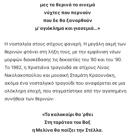
μες τα θερινά τα σινεμά
νύχτες που περνούν
που δε θα ξαναρθούν
μ’ αγιόκλημα και γιασεμιά…»
Η νοσταλγία στους στίχους φανερή. Η μεγάλη ακμή των
θερινών φτάνει στη λήξη τους, με την εμφάνιση νέων
μορφών διασκέδασης τις δεκαετίες του ’80 και του ’90.
Το 1982, η Χριστιάνα τραγουδά σε στίχους Λίνας
Νικολακοπούλου και μουσική Σταμάτη Κραουνάκη,
ακόμα ένα νοσταλγικό τραγούδι που αναφέρεται σε μια
ολόκληρη εποχή, που στιγματίστηκε από την αγαπημένη
συνήθεια των θερινών:
«Το καλοκαίρι θα ‘ρθει
Στη ταράτσα του Βοξ
η Μελίνα θα παίζει την Στέλλα.