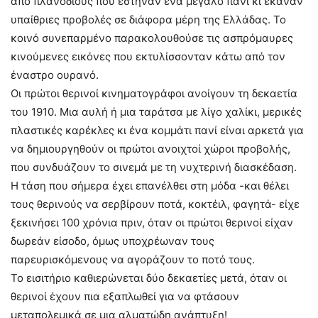
από πλανόδιους που έστηναν ένα μεγάλο πανί κι έκαναν
υπαίθριες προβολές σε διάφορα μέρη της Ελλάδας. Το
κοινό συνεπαρμένο παρακολουθούσε τις ασπρόμαυρες
κινούμενες εικόνες που εκτυλίσσονταν κάτω από τον
έναστρο ουρανό.
Οι πρώτοι θερινοί κινηματογράφοι ανοίγουν τη δεκαετία
του 1910. Μια αυλή ή μια ταράτσα με λίγο χαλίκι, μερικές
πλαστικές καρέκλες κι ένα κομμάτι πανί είναι αρκετά για
να δημιουργηθούν οι πρώτοι ανοιχτοί χώροι προβολής,
που συνδυάζουν το σινεμά με τη νυχτερινή διασκέδαση.
Η τάση που σήμερα έχει επανέλθει στη μόδα -και θέλει
τους θερινούς να σερβίρουν ποτά, κοκτέιλ, φαγητά- είχε
ξεκινήσει 100 χρόνια πριν, όταν οι πρώτοι θερινοί είχαν
δωρεάν είσοδο, όμως υποχρέωναν τους
παρευρισκόμενους να αγοράζουν το ποτό τους.
Το εισιτήριο καθιερώνεται δύο δεκαετίες μετά, όταν οι
θερινοί έχουν πια εξαπλωθεί για να φτάσουν
μεταπολεμικά σε μια αλματώδη ανάπτυξη!